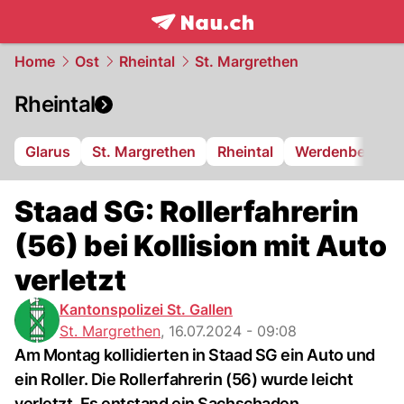
frontpage.
NAU.ch
Home
Ost
Rheintal
St. Margrethen
Rheintal
Glarus
St. Margrethen
Rheintal
Werdenberg
Staad SG: Rollerfahrerin
(56) bei Kollision mit Auto
verletzt
Kantonspolizei St. Gallen
St. Margrethen
,
16.07.2024 - 09:08
Am Montag kollidierten in Staad SG ein Auto und
ein Roller. Die Rollerfahrerin (56) wurde leicht
verletzt. Es entstand ein Sachschaden.