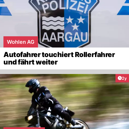
Wohlen AG
Autofahrer touchiert Rollerfahrer
und fährt weiter
Arti
2y