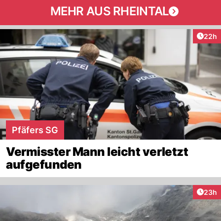
MEHR AUS RHEINTAL
Artik
22h
Pfäfers SG
Vermisster Mann leicht verletzt
aufgefunden
Artik
23h