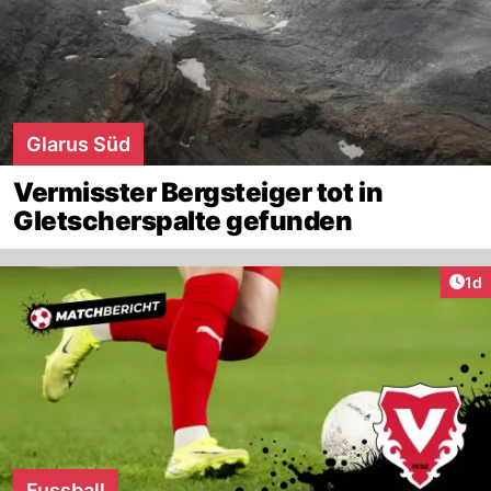
Glarus Süd
Vermisster Bergsteiger tot in
Gletscherspalte gefunden
Art
1d
Fussball