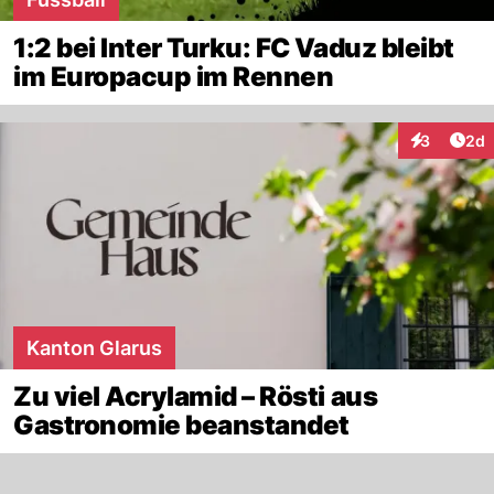
1:2 bei Inter Turku: FC Vaduz bleibt
im Europacup im Rennen
Arti
3
2d
Interaktion
Kanton Glarus
Zu viel Acrylamid – Rösti aus
Gastronomie beanstandet