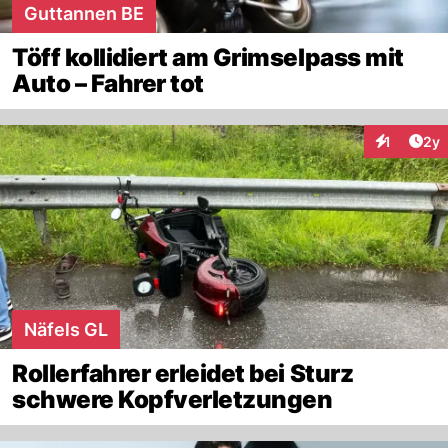
Guttannen BE
Töff kollidiert am Grimselpass mit
Auto – Fahrer tot
Arti
1
2y
Interaktion
Näfels GL
Rollerfahrer erleidet bei Sturz
schwere Kopfverletzungen