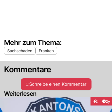
Mehr zum Thema:
Sachschaden
Franken
Kommentare
Schreibe einen Kommentar
Weiterlesen
Arti
2
2y
Interaktion