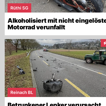
Rüthi SG
Alkoholisiert mit nicht eingelös
Motorrad verunfallt
I
Reinach BL
Betrunkener Lenker verursacht