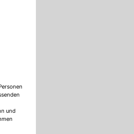
 Personen
essenden
nn und
ahmen