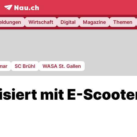
frontpage.
NAU.ch
meldungen
Wirtschaft
Digital
Magazine
Themen
mar
SC Brühl
WASA St. Gallen
isiert mit E-Scoote