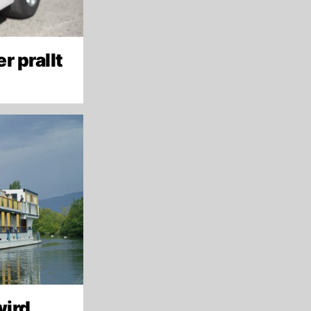
 prallt
wird