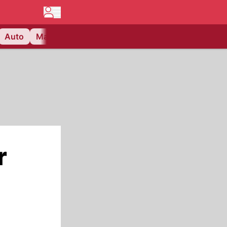
Auto
Matchcenter
Videos
Nau Plus
Lifestyle
r