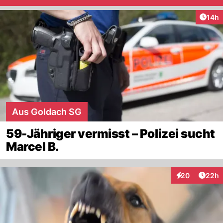
Artik
14h
Aus Goldach SG
59-Jähriger vermisst – Polizei sucht
Marcel B.
Artik
20
22h
Interaktionen