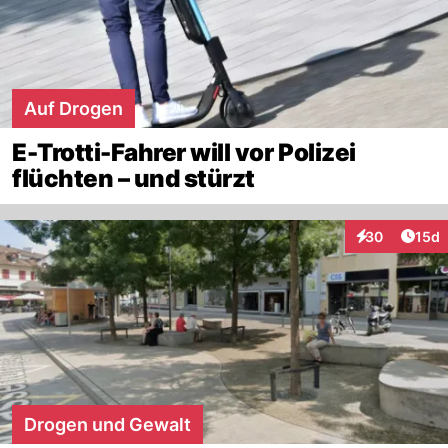
Auf Drogen
E-Trotti-Fahrer will vor Polizei
flüchten – und stürzt
Artik
30
15d
Interaktionen
Drogen und Gewalt