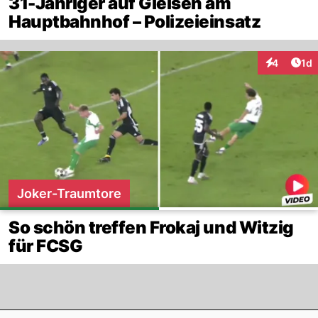
31-Jähriger auf Gleisen am
Hauptbahnhof – Polizeieinsatz
Art
4
1d
Interaktion
Joker-Traumtore
So schön treffen Frokaj und Witzig
für FCSG