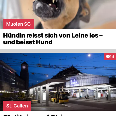
Muolen SG
Hündin reisst sich von Leine los –
und beisst Hund
Art
1d
St. Gallen