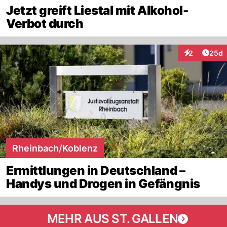
Jetzt greift Liestal mit Alkohol-
Verbot durch
Artik
2
25d
Interaktionen
Rheinbach/Koblenz
Ermittlungen in Deutschland –
Handys und Drogen in Gefängnis
MEHR AUS ST. GALLEN