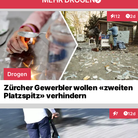
Arti
112
2d
Interaktionen
Drogen
Zürcher Gewerbler wollen «zweiten
Platzspitz» verhindern
Artik
7
12d
Interaktione