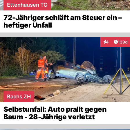
Ettenhausen TG
72-Jähriger schläft am Steuer ein –
heftiger Unfall
Artike
4
139d
Interaktionen
Bachs ZH
Selbstunfall: Auto prallt gegen
Baum - 28-Jährige verletzt