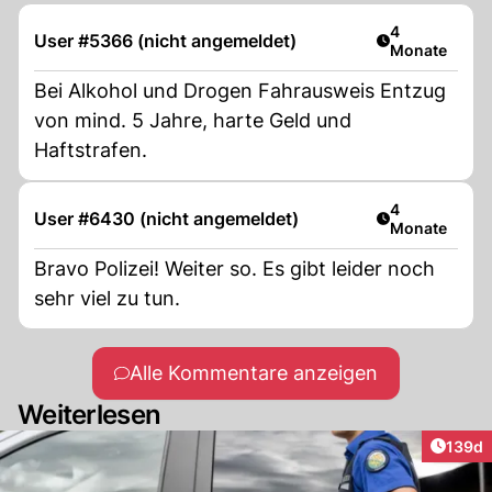
Artikel veröff
4
User #5366 (nicht angemeldet)
Monate
Bei Alkohol und Drogen Fahrausweis Entzug
von mind. 5 Jahre, harte Geld und
Haftstrafen.
Artikel veröff
4
User #6430 (nicht angemeldet)
Monate
Bravo Polizei! Weiter so. Es gibt leider noch
sehr viel zu tun.
Alle Kommentare anzeigen
Weiterlesen
Artike
139d