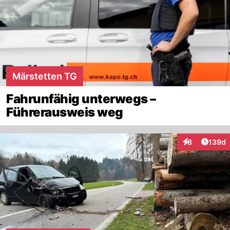
Märstetten TG
Fahrunfähig unterwegs –
Führerausweis weg
Artike
8
139d
Interaktionen