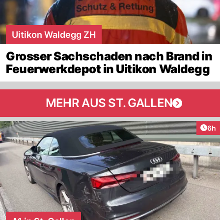
Uitikon Waldegg ZH
Grosser Sachschaden nach Brand in
Feuerwerkdepot in Uitikon Waldegg
MEHR AUS ST. GALLEN
Arti
6h