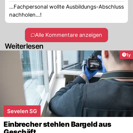
…Fachpersonal wollte Ausbildungs-Abschluss
nachholen…!
Alle Kommentare anzeigen
Weiterlesen
Art
1y
Sevelen SG
Einbrecher stehlen Bargeld aus
Geschäft