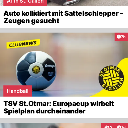
A1 in St. Gallen
Auto kollidiert mit Sattelschlepper –
Zeugen gesucht
Arti
7h
Handball
TSV St.Otmar: Europacup wirbelt
Spielplan durcheinander
Art
20
1d