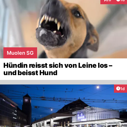
Interaktione
Muolen SG
Hündin reisst sich von Leine los –
und beisst Hund
Art
1d