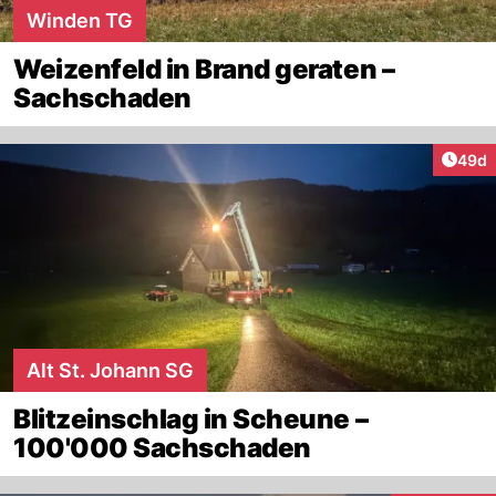
Winden TG
Weizenfeld in Brand geraten –
Sachschaden
Artik
49d
Alt St. Johann SG
Blitzeinschlag in Scheune –
100'000 Sachschaden