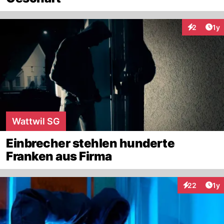
Art
2
1y
Interaktion
Wattwil SG
Einbrecher stehlen hunderte
Franken aus Firma
Art
22
1y
Interaktione