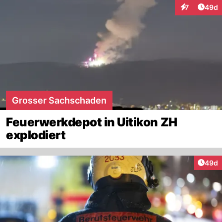
Artik
7
49d
Interaktionen
Grosser Sachschaden
Feuerwerkdepot in Uitikon ZH
explodiert
Artik
49d