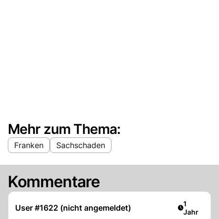
Mehr zum Thema:
Franken
Sachschaden
Kommentare
Artikel ver
1
User #1622 (nicht angemeldet)
Jahr