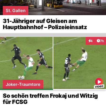
St. Gallen
31-Jähriger auf Gleisen am
Hauptbahnhof – Polizeieinsatz
Arti
4
7h
Interaktion
Joker-Traumtore
So schön treffen Frokaj und Witzig
für FCSG