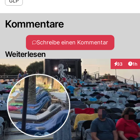
GLP
Kommentare
Schreibe einen Kommentar
Weiterlesen
Art
33
1h
Interaktione