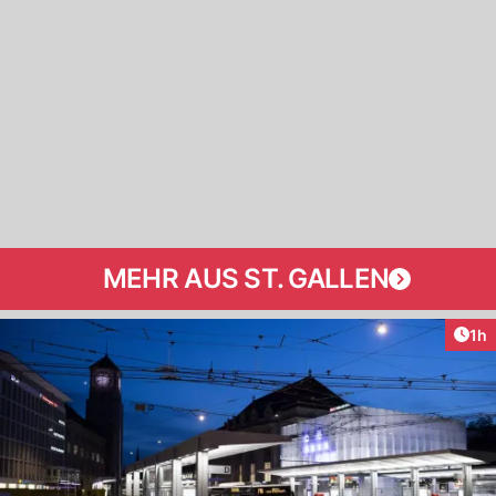
MEHR AUS ST. GALLEN
Art
1h