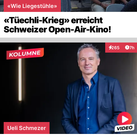
«Wie Liegestühle»
«Tüechli-Krieg» erreicht
Schweizer Open-Air-Kino!
Arti
265
7h
Interaktionen
Ueli Schmezer