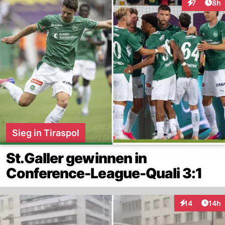
Arti
7
8h
Interaktion
Sieg in Tiraspol
St.Galler gewinnen in
Conference-League-Quali 3:1
Artik
14
14h
Interaktionen