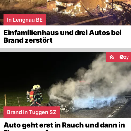
In Lengnau BE
Einfamilienhaus und drei Autos bei
Brand zerstört
Arti
5
2y
Interaktion
Brand in Tuggen SZ
Auto geht erst in Rauch und dann in