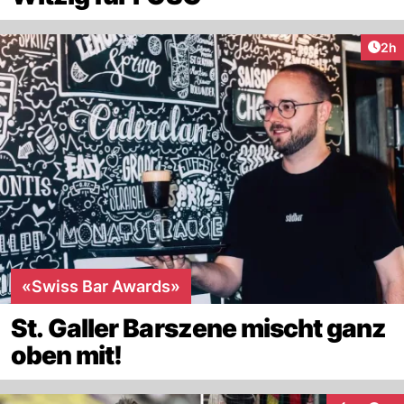
Arti
2h
«Swiss Bar Awards»
St. Galler Barszene mischt ganz
oben mit!