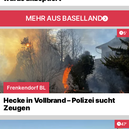
MEHR AUS BASELLAND
Art
5'
Frenkendorf BL
Hecke in Vollbrand – Polizei sucht
Zeugen
Arti
47'