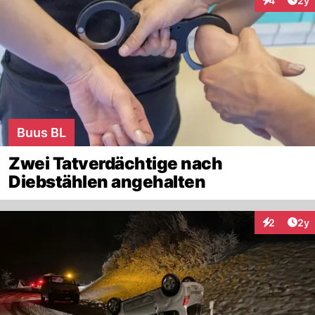
4
2y
Interaktion
Buus BL
Zwei Tatverdächtige nach
Diebstählen angehalten
Arti
2
2y
Interaktion