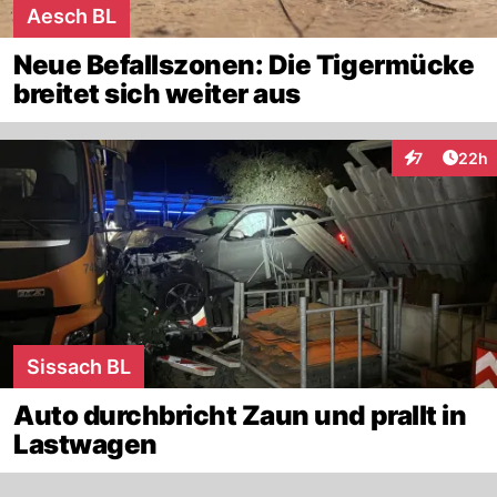
Aesch BL
Neue Befallszonen: Die Tigermücke
breitet sich weiter aus
Artik
7
22h
Interaktionen
Sissach BL
Auto durchbricht Zaun und prallt in
Lastwagen