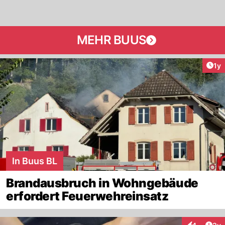
MEHR BUUS
Art
1y
In Buus BL
Brandausbruch in Wohngebäude
erfordert Feuerwehreinsatz
Arti