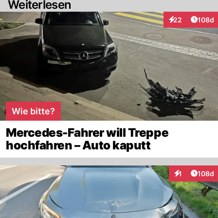
Weiterlesen
Artike
22
108d
Interaktionen
Wie bitte?
Mercedes-Fahrer will Treppe
hochfahren – Auto kaputt
Artike
1
108d
Interaktionen