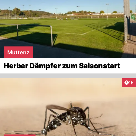
Muttenz
Herber Dämpfer zum Saisonstart
Art
1h