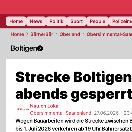
Home
News
Politik
Sport
People
Polizei
Home
BärnerBär
Oberland
Obersimmental-Saa
Boltigen
Strecke Boltige
abends gesperr
Nau.ch Lokal
Obersimmental-Saanenland
,
27.06.2026 - 23:
Wegen Bauarbeiten wird die Strecke zwischen B
bis 1. Juli 2026 verkehren ab 19 Uhr Bahnersatz