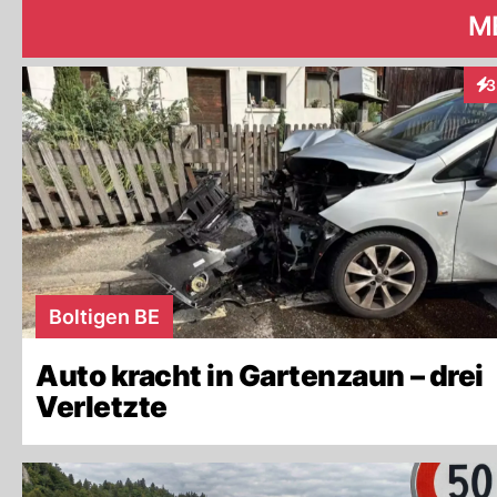
M
3
Int
Boltigen BE
Auto kracht in Gartenzaun – drei
Verletzte