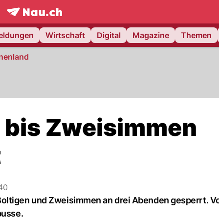
frontpage.
NAU.ch
meldungen
Wirtschaft
Digital
Magazine
Themen
nenland
n bis Zweisimmen
t
40
oltigen und Zweisimmen an drei Abenden gesperrt. Vo
busse.