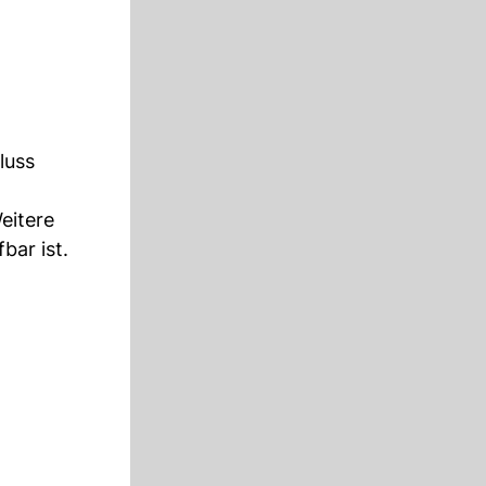
luss
eitere
bar ist.