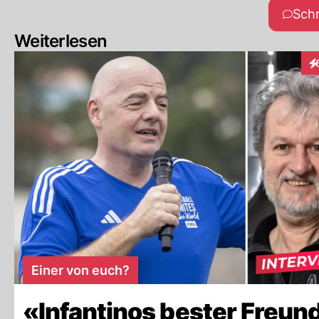
Sch
Weiterlesen
In
Einer von euch?
«Infantinos bester Freun