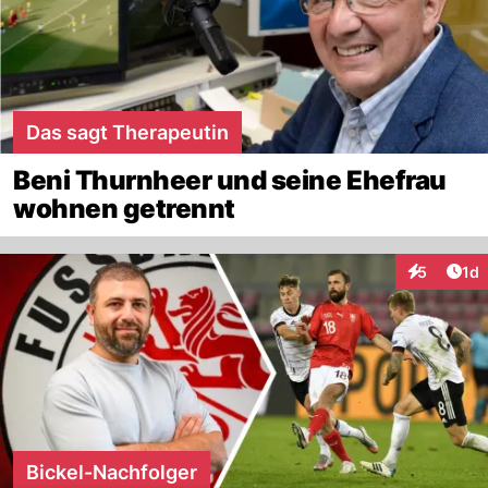
Das sagt Therapeutin
Beni Thurnheer und seine Ehefrau
wohnen getrennt
Art
5
1d
Interaktion
Bickel-Nachfolger