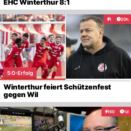
EHC Winterthur 8:1
Artik
1
20h
Interaktione
5:0-Erfolg
Winterthur feiert Schützenfest
gegen Wil
Art
160
1d
Interaktionen