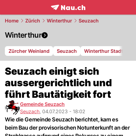
frontpage.
NAU.ch
Home
Zürich
Winterthur
Seuzach
Winterthur
Zürcher Weinland
Seuzach
Winterthur Stadt
FC
Seuzach einigt sich
aussergerichtlich und
führt Bautätigkeit fort
Gemeinde Seuzach
Seuzach
,
04.07.2023 - 18:02
Wie die Gemeinde Seuzach berichtet, kam es
beim Bau der provisorischen Notunterkunft an der
Strehlgasse aufgrund eines Rekurses zu einem