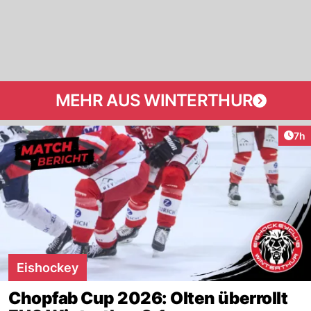
MEHR AUS WINTERTHUR
Arti
7h
Eishockey
Chopfab Cup 2026: Olten überrollt