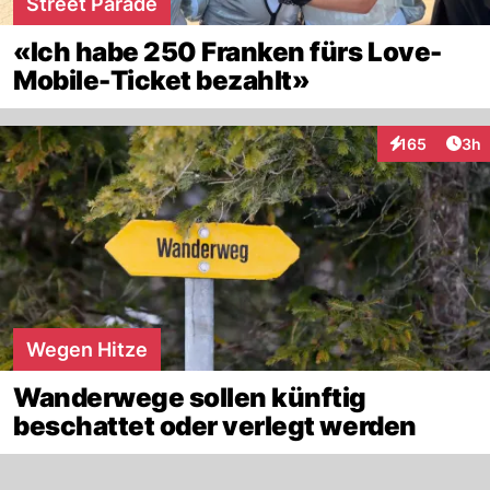
Street Parade
«Ich habe 250 Franken fürs Love-
Mobile-Ticket bezahlt»
Arti
165
3h
Interaktionen
Wegen Hitze
Wanderwege sollen künftig
beschattet oder verlegt werden