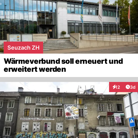
Seuzach ZH
Wärmeverbund soll erneuert und
erweitert werden
Arti
12
3d
Interaktione