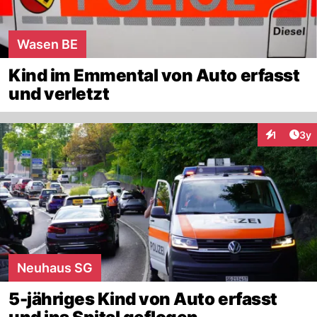
Wasen BE
Kind im Emmental von Auto erfasst
und verletzt
Arti
1
3y
Interaktion
Neuhaus SG
5-jähriges Kind von Auto erfasst