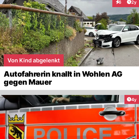
Arti
6
2y
Interaktion
Von Kind abgelenkt
Autofahrerin knallt in Wohlen AG
gegen Mauer
Arti
4y