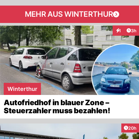
MEHR AUS WINTERTHUR
Arti
1
3h
Interaktion
Winterthur
Autofriedhof in blauer Zone –
Steuerzahler muss bezahlen!
Artik
20h