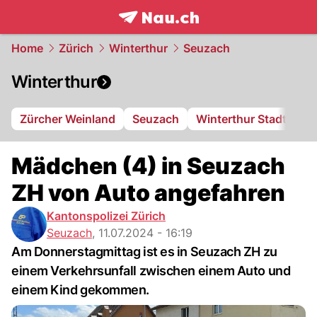
frontpage.
NAU.ch
Home
Zürich
Winterthur
Seuzach
Winterthur
Zürcher Weinland
Seuzach
Winterthur Stadt
FC
Mädchen (4) in Seuzach
ZH von Auto angefahren
Kantonspolizei Zürich
Seuzach
,
11.07.2024 - 16:19
Am Donnerstagmittag ist es in Seuzach ZH zu
einem Verkehrsunfall zwischen einem Auto und
einem Kind gekommen.