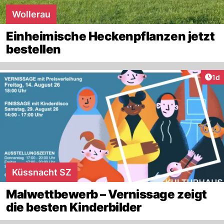
Wollerau
Einheimische Heckenpflanzen jetzt
bestellen
Art
1d
Küssnacht SZ
Malwettbewerb – Vernissage zeigt
die besten Kinderbilder