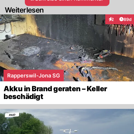
Weiterlesen
Artik
2
89d
Interaktionen
Rapperswil-Jona SG
Akku in Brand geraten – Keller
beschädigt