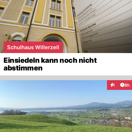
Schulhaus Willerzell
Einsiedeln kann noch nicht
abstimmen
Arti
1
8h
Interaktion