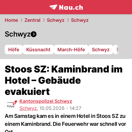
frontpage.
NAU.ch
Home
Zentral
Schwyz
Schwyz
Schwyz
Höfe
Küssnacht
March-Höfe
Schwyz
FC Iba
Stoos SZ: Kaminbrand im
Hotel – Gebäude
evakuiert
Kantonspolizei Schwyz
Schwyz
,
10.05.2026 - 14:27
Am Samstag kam es in einem Hotel in Stoos SZ zu
einem Kaminbrand. Die Feuerwehr war schnell vor
Ort.