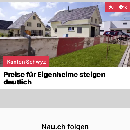
Art
6
1d
Interaktion
Kanton Schwyz
Preise für Eigenheime steigen
deutlich
Footer
Nau.ch folgen