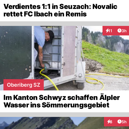
Verdientes 1:1 in Seuzach: Novalic
rettet FC Ibach ein Remis
Arti
11
3h
Interaktione
Oberiberg SZ
Im Kanton Schwyz schaffen Älpler
Wasser ins Sömmerungsgebiet
Arti
8
5h
Interaktion