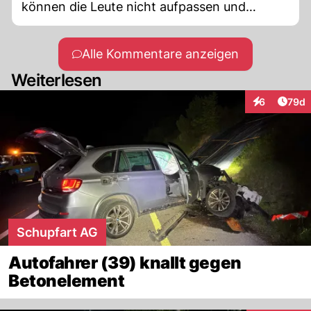
können die Leute nicht aufpassen und
gefährden unschuldige Strassenarbeiter.
Gute Besserung dem Strassenarbeiter in
Alle Kommentare anzeigen
physischer und psychischer Hinsicht 🙏
Weiterlesen
Artik
6
79d
Interaktionen
Schupfart AG
Autofahrer (39) knallt gegen
Betonelement