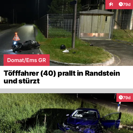
Artik
1
79d
Interaktione
Domat/Ems GR
Töfffahrer (40) prallt in Randstein
und stürzt
Artik
79d