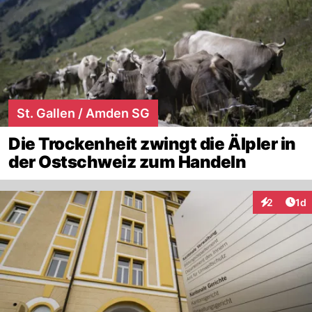
St. Gallen / Amden SG
Die Trockenheit zwingt die Älpler in
der Ostschweiz zum Handeln
Art
2
1d
Interaktion