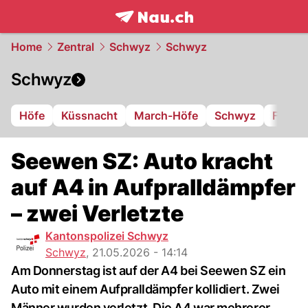
frontpage.
NAU.ch
Home
Zentral
Schwyz
Schwyz
Schwyz
Höfe
Küssnacht
March-Höfe
Schwyz
FC Iba
Seewen SZ: Auto kracht
auf A4 in Aufpralldämpfer
– zwei Verletzte
Kantonspolizei Schwyz
Schwyz
,
21.05.2026 - 14:14
Am Donnerstag ist auf der A4 bei Seewen SZ ein
Auto mit einem Aufpralldämpfer kollidiert. Zwei
Männer wurden verletzt. Die A4 war mehrerer