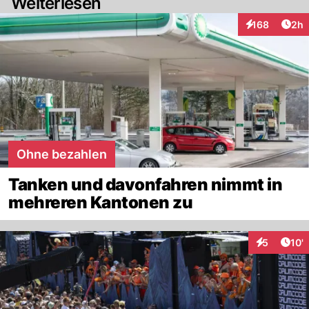
Weiterlesen
Arti
168
2h
Interaktionen
Ohne bezahlen
Tanken und davonfahren nimmt in
mehreren Kantonen zu
Arti
5
10'
Interaktion