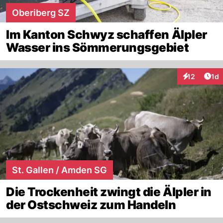
Oberiberg SZ
Im Kanton Schwyz schaffen Älpler
Wasser ins Sömmerungsgebiet
Art
12
1d
Interaktione
St. Gallen / Amden SG
Die Trockenheit zwingt die Älpler in
der Ostschweiz zum Handeln