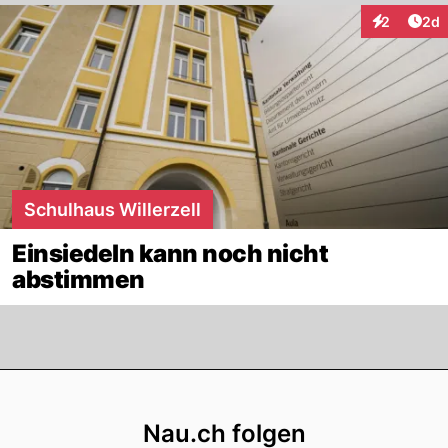
Arti
2
2d
Interaktion
Schulhaus Willerzell
Einsiedeln kann noch nicht
abstimmen
Footer
Nau.ch folgen