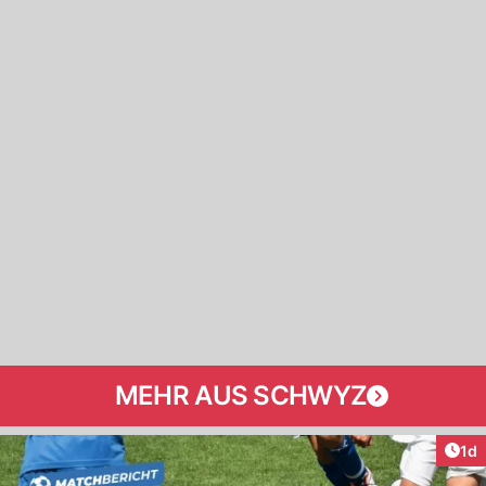
MEHR AUS SCHWYZ
Art
1d