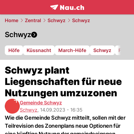
frontpage.
NAU.ch
Home
Zentral
Schwyz
Schwyz
Schwyz
Höfe
Küssnacht
March-Höfe
Schwyz
FC Iba
Schwyz plant
Liegenschaften für neue
Nutzungen umzuzonen
Gemeinde Schwyz
Schwyz
,
14.09.2023 - 16:35
Wie die Gemeinde Schwyz mitteilt, sollen mit der
Teilrevision des Zonenplans neue Optionen für
eine künftige Nutzung der gemeindeeigenen