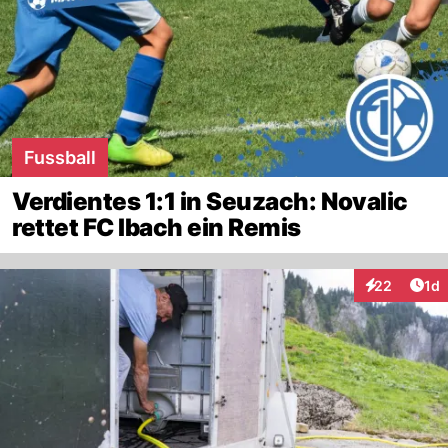
Fussball
Verdientes 1:1 in Seuzach: Novalic
rettet FC Ibach ein Remis
Art
22
1d
Interaktione