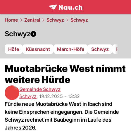
frontpage.
NAU.ch
Home
Zentral
Schwyz
Schwyz
Schwyz
Höfe
Küssnacht
March-Höfe
Schwyz
FC Iba
Muotabrücke West nimmt
weitere Hürde
Gemeinde Schwyz
Schwyz
,
19.12.2025 - 13:32
Für die neue Muotabrücke West in Ibach sind
keine Einsprachen eingegangen. Die Gemeinde
Schwyz rechnet mit Baubeginn im Laufe des
Jahres 2026.