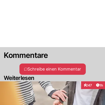
Kommentare
Schreibe einen Kommentar
Weiterlesen
Art
247
1h
Interaktionen