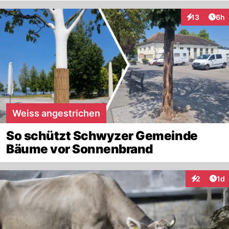
Arti
13
6h
Interaktione
Weiss angestrichen
So schützt Schwyzer Gemeinde
Bäume vor Sonnenbrand
Art
2
1d
Interaktion