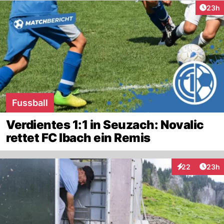
Artik
23h
Fussball
Verdientes 1:1 in Seuzach: Novalic
rettet FC Ibach ein Remis
Artik
22
23h
Interaktionen