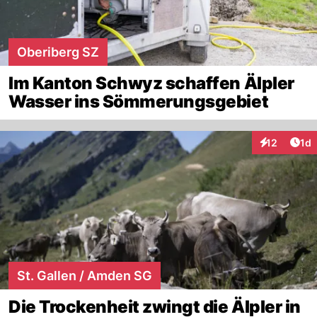
Oberiberg SZ
Im Kanton Schwyz schaffen Älpler
Wasser ins Sömmerungsgebiet
Art
12
1d
Interaktione
St. Gallen / Amden SG
Die Trockenheit zwingt die Älpler in