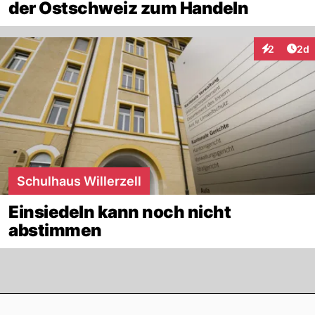
der Ostschweiz zum Handeln
Arti
2
2d
Interaktion
Schulhaus Willerzell
Einsiedeln kann noch nicht
abstimmen
Footer