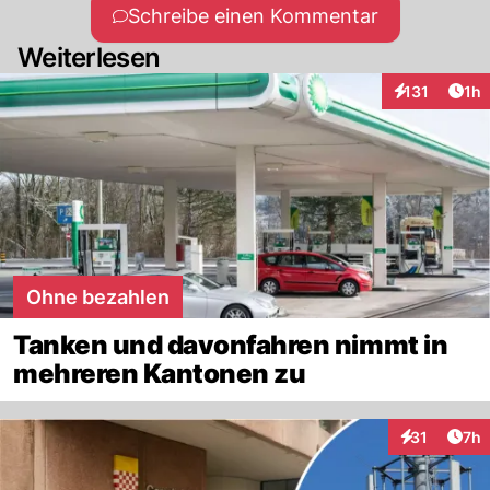
Schreibe einen Kommentar
Weiterlesen
Art
131
1h
Interaktionen
Ohne bezahlen
Tanken und davonfahren nimmt in
mehreren Kantonen zu
Arti
31
7h
Interaktione