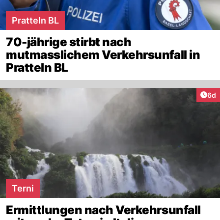
Pratteln BL
70-jährige stirbt nach
mutmasslichem Verkehrsunfall in
Pratteln BL
Arti
6d
Terni
Ermittlungen nach Verkehrsunfall