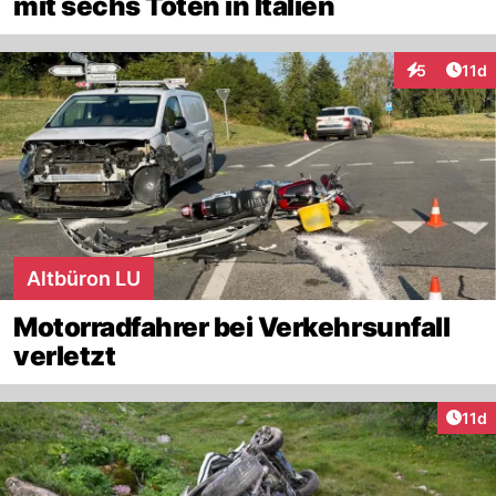
mit sechs Toten in Italien
Artik
5
11d
Interaktione
Altbüron LU
Motorradfahrer bei Verkehrsunfall
verletzt
Artik
11d