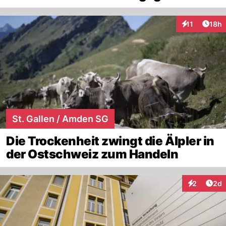
Artik
11
18h
Interaktionen
St. Gallen / Amden SG
Die Trockenheit zwingt die Älpler in
der Ostschweiz zum Handeln
Arti
2
2d
Interaktion