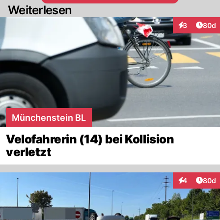
Weiterlesen
Artik
3
80d
Interaktionen
Münchenstein BL
Velofahrerin (14) bei Kollision
verletzt
Artik
4
80d
Interaktionen