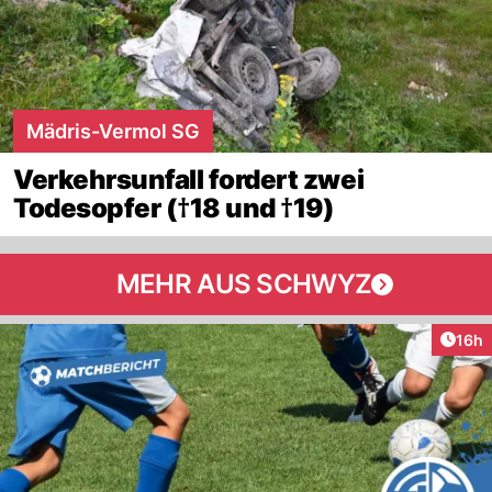
Mädris-Vermol SG
Verkehrsunfall fordert zwei
Todesopfer (†18 und †19)
MEHR AUS SCHWYZ
Artik
16h