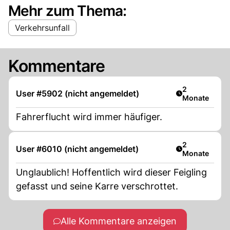
Mehr zum Thema:
Verkehrsunfall
Kommentare
Artikel veröff
2
User #5902 (nicht angemeldet)
Monate
Fahrerflucht wird immer häufiger.
Artikel veröff
2
User #6010 (nicht angemeldet)
Monate
Unglaublich! Hoffentlich wird dieser Feigling
gefasst und seine Karre verschrottet.
Alle Kommentare anzeigen