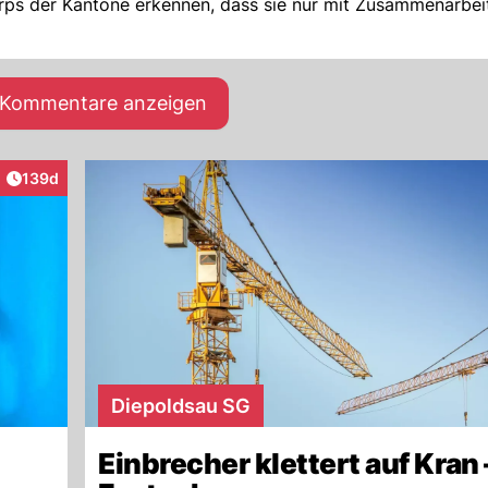
orps der Kantone erkennen, dass sie nur mit Zusammenarbei
e Kommentare anzeigen
Artikel veröffentlicht:
139d
raktionen
Diepoldsau SG
Einbrecher klettert auf Kran 