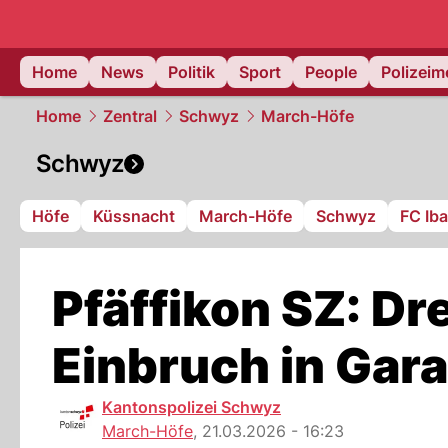
Home
News
Politik
Sport
People
Polizei
Home
Zentral
Schwyz
March-Höfe
Schwyz
Höfe
Küssnacht
March-Höfe
Schwyz
FC Ib
Pfäffikon SZ: Dr
Einbruch in Gara
Kantonspolizei Schwyz
March-Höfe
,
21.03.2026 - 16:23