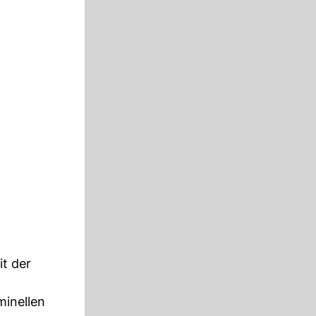
t der
minellen