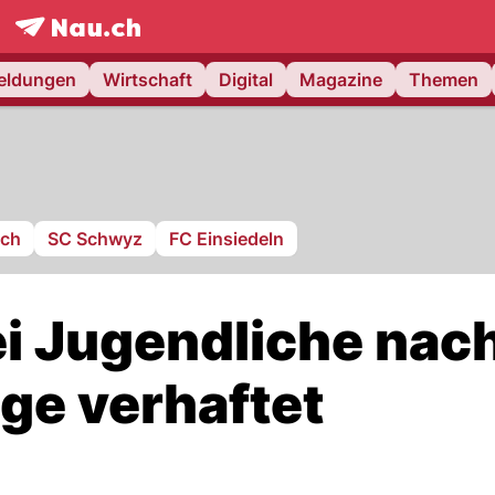
frontpage.
NAU.ch
meldungen
Wirtschaft
Digital
Magazine
Themen
ach
SC Schwyz
FC Einsiedeln
ei Jugendliche nac
ge verhaftet