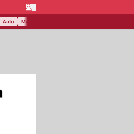
Auto
Matchcenter
Videos
Nau Plus
Lifestyle
h