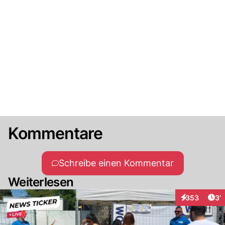
Kommentare
Schreibe einen Kommentar
Weiterlesen
Art
353
3'
Interaktionen