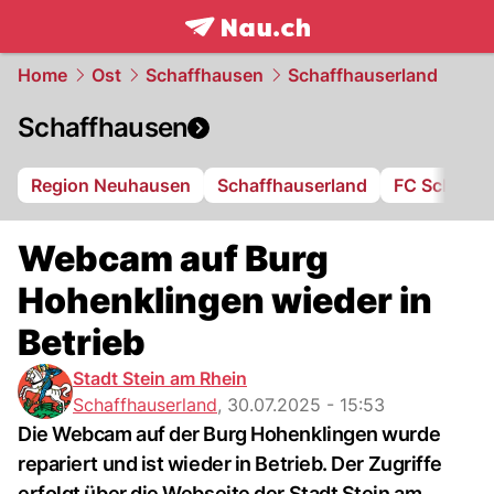
frontpage.
NAU.ch
Home
Ost
Schaffhausen
Schaffhauserland
Schaffhausen
Region Neuhausen
Schaffhauserland
FC Schaffh
Webcam auf Burg
Hohenklingen wieder in
Betrieb
Stadt Stein am Rhein
Schaffhauserland
,
30.07.2025 - 15:53
Die Webcam auf der Burg Hohenklingen wurde
repariert und ist wieder in Betrieb. Der Zugriffe
erfolgt über die Webseite der Stadt Stein am