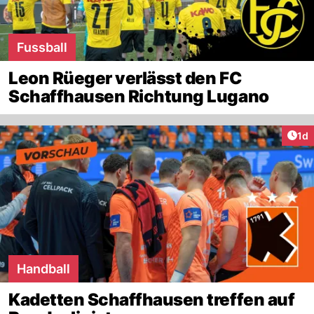
Fussball
Leon Rüeger verlässt den FC
Schaffhausen Richtung Lugano
Art
1d
Handball
Kadetten Schaffhausen treffen auf