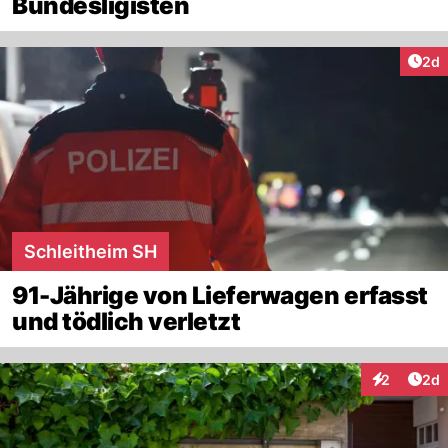
Bundesligisten
Arti
2d
Schleitheim SH
91-Jährige von Lieferwagen erfasst
und tödlich verletzt
Arti
2
2d
Interaktion