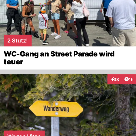
2 Stutz!
WC-Gang an Street Parade wird
teuer
Art
38
1h
Interaktione