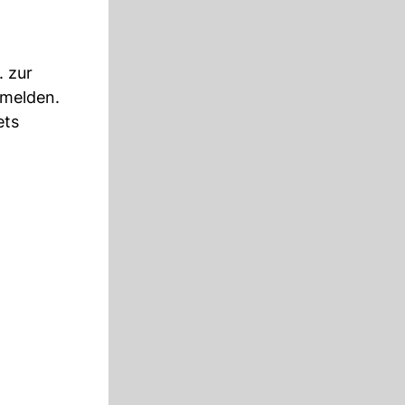
 zur
 melden.
ets