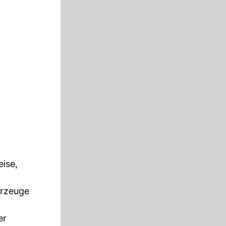
ise,
hrzeuge
er