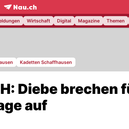
frontpage.
NAU.ch
meldungen
Wirtschaft
Digital
Magazine
Themen
hausen
Kadetten Schaffhausen
SH: Diebe brechen f
age auf