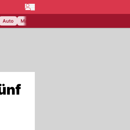
Auto
Matchcenter
Videos
Nau Plus
Lifestyle
ünf