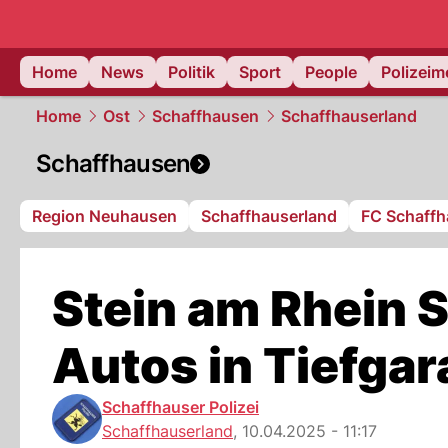
Home
News
Politik
Sport
People
Polizei
Home
Ost
Schaffhausen
Schaffhauserland
Schaffhausen
Region Neuhausen
Schaffhauserland
FC Schaff
Stein am Rhein 
Autos in Tiefgar
Schaffhauser Polizei
Schaffhauserland
,
10.04.2025 - 11:17