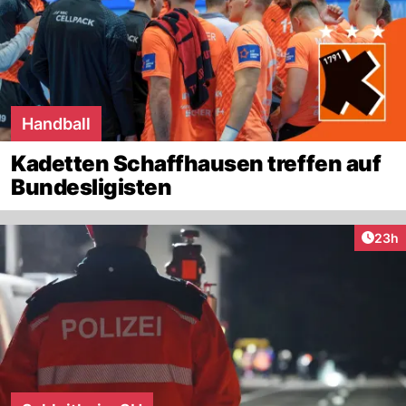
Handball
Kadetten Schaffhausen treffen auf
Bundesligisten
Artik
23h