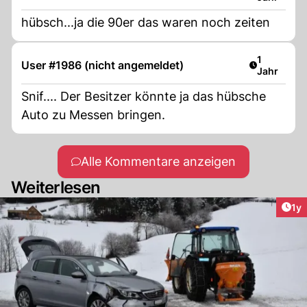
hübsch...ja die 90er das waren noch zeiten
Artikel ver
1
User #1986 (nicht angemeldet)
Jahr
Snif.... Der Besitzer könnte ja das hübsche
Auto zu Messen bringen.
Alle Kommentare anzeigen
Weiterlesen
Art
1y