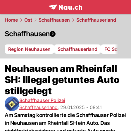
frontpage.
NAU.ch
Home
Ost
Schaffhausen
Schaffhauserland
Schaffhausen
Region Neuhausen
Schaffhauserland
FC Schaffh
Neuhausen am Rheinfall
SH: Illegal getuntes Auto
stillgelegt
Schaffhauser Polizei
Schaffhauserland
,
29.01.2025 - 08:41
Am Samstag kontrollierte die Schaffhauser Polizei
in Neuhausen am Rheinfall SH ein Auto. Das
nichtbetriebssichere und getunte Auto wurde