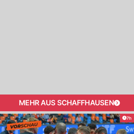
MEHR AUS SCHAFFHAUSEN
Arti
7h