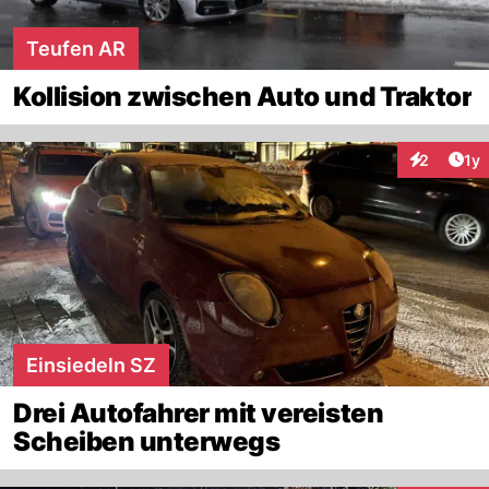
Teufen AR
Kollision zwischen Auto und Traktor
Art
2
1y
Interaktion
Einsiedeln SZ
Drei Autofahrer mit vereisten
Scheiben unterwegs