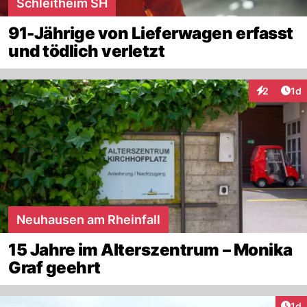
Schleitheim SH
91-Jährige von Lieferwagen erfasst
und tödlich verletzt
Art
2
1d
Interaktion
Neuhausen am Rheinfall
15 Jahre im Alterszentrum – Monika
Graf geehrt
Art
1d