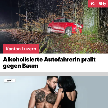
Art
2
1y
Interaktion
Kanton Luzern
Alkoholisierte Autofahrerin prallt
gegen Baum