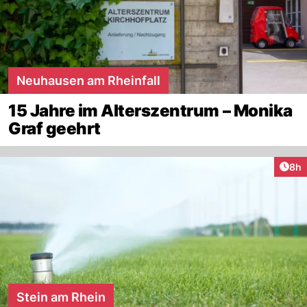
Neuhausen am Rheinfall
15 Jahre im Alterszentrum – Monika
Graf geehrt
Arti
8h
Stein am Rhein