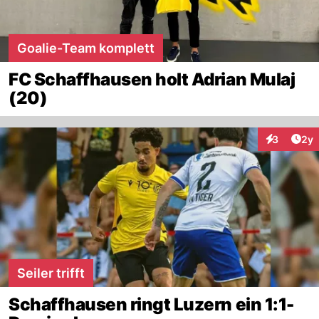
Goalie-Team komplett
FC Schaffhausen holt Adrian Mulaj
(20)
Arti
3
2y
Interaktion
Seiler trifft
Schaffhausen ringt Luzern ein 1:1-