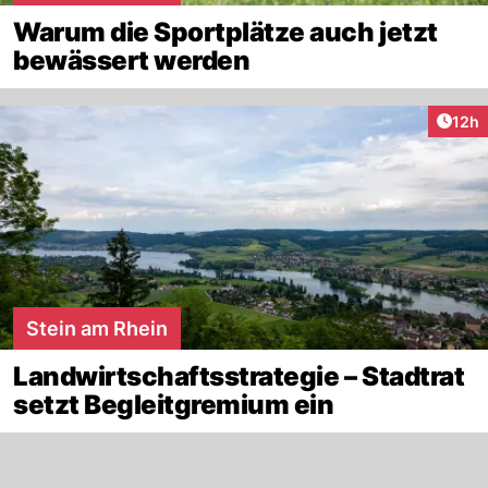
Warum die Sportplätze auch jetzt
bewässert werden
Artik
12h
Stein am Rhein
Landwirtschaftsstrategie – Stadtrat
setzt Begleitgremium ein