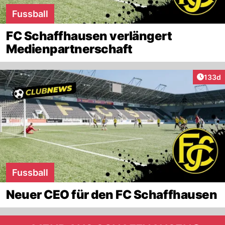
Fussball
FC Schaffhausen verlängert
Medienpartnerschaft
Artike
133d
Fussball
Neuer CEO für den FC Schaffhausen