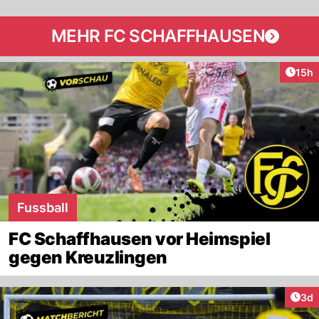
MEHR FC SCHAFFHAUSEN
Artik
15h
Fussball
FC Schaffhausen vor Heimspiel
gegen Kreuzlingen
Arti
3d