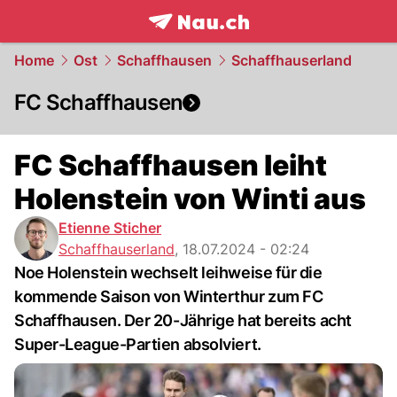
frontpage.
NAU.ch
Home
Ost
Schaffhausen
Schaffhauserland
FC Schaffhausen
FC Schaffhausen leiht
Holenstein von Winti aus
Etienne Sticher
Schaffhauserland
,
18.07.2024 - 02:24
Noe Holenstein wechselt leihweise für die
kommende Saison von Winterthur zum FC
Schaffhausen. Der 20-Jährige hat bereits acht
Super-League-Partien absolviert.