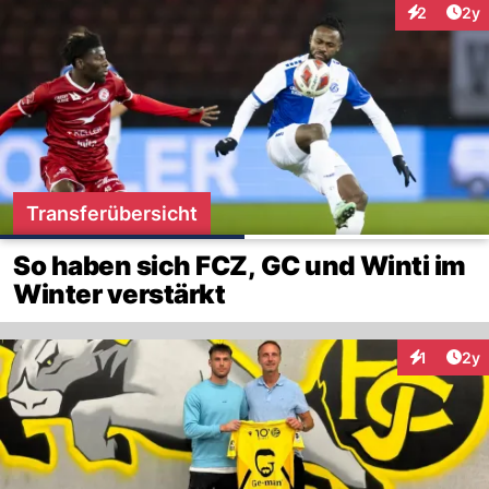
Arti
2
2y
Interaktion
Transferübersicht
So haben sich FCZ, GC und Winti im
Winter verstärkt
Arti
1
2y
Interaktion