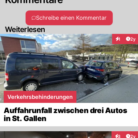
Schreibe einen Kommentar
Weiterlesen
Arti
1
2y
Interaktion
Verkehrsbehinderungen
Auffahrunfall zwischen drei Autos
in St. Gallen
Arti
3
2y