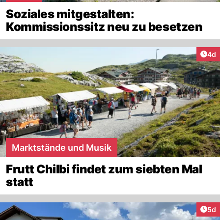
Soziales mitgestalten:
Kommissionssitz neu zu besetzen
Arti
4d
Marktstände und Musik
Frutt Chilbi findet zum siebten Mal
statt
Arti
5d