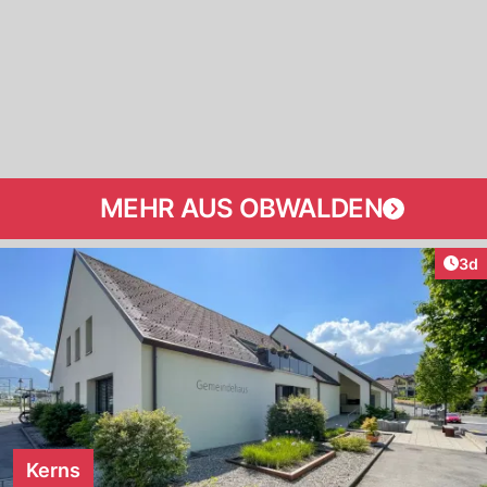
MEHR AUS OBWALDEN
Arti
3d
Kerns