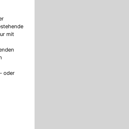
er
bestehende
ur mit
henden
n
- oder