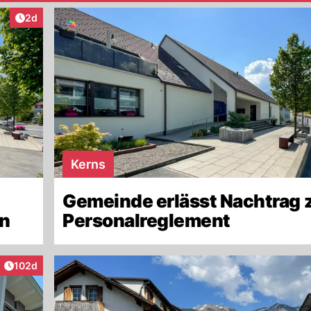
Artikel veröffentlicht:
2d
Kerns
Gemeinde erlässt Nachtrag
en
Personalreglement
Artikel veröffentlicht:
102d