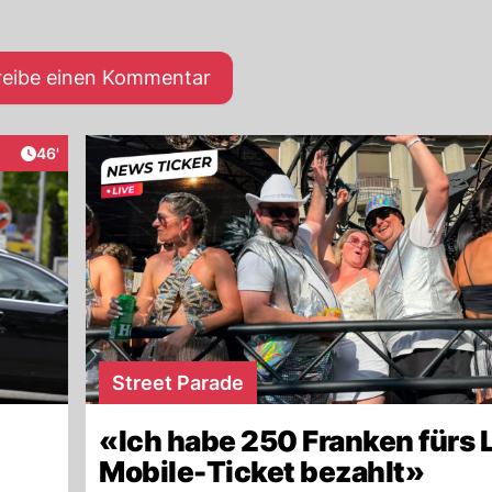
reibe einen Kommentar
Artikel veröffentlicht:
5
46'
raktionen
Street Parade
«Ich habe 250 Franken fürs 
Mobile-Ticket bezahlt»