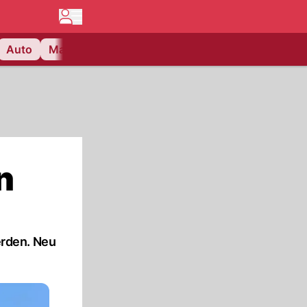
Auto
Matchcenter
Videos
Nau Plus
Lifestyle
n
erden. Neu