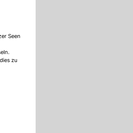
zer Seen
eln.
dies zu