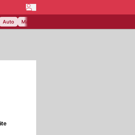
Auto
Matchcenter
Videos
Nau Plus
Lifestyle
äte