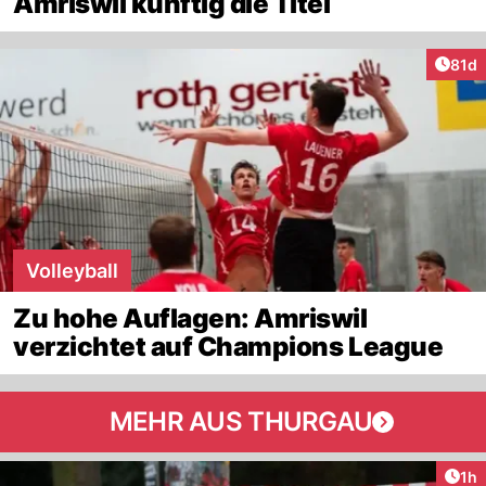
Amriswil künftig die Titel
Artik
81d
Volleyball
Zu hohe Auflagen: Amriswil
verzichtet auf Champions League
MEHR AUS THURGAU
Art
1h