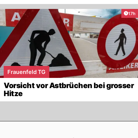
Artik
17h
Frauenfeld TG
Vorsicht vor Astbrüchen bei grosser
Hitze
Footer