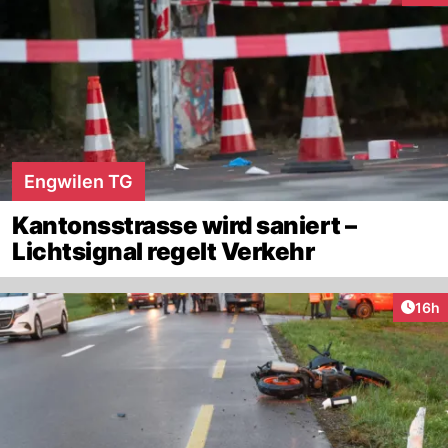
Engwilen TG
Kantonsstrasse wird saniert –
Lichtsignal regelt Verkehr
Artik
16h