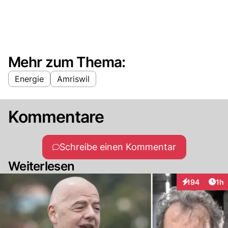
Mehr zum Thema:
Energie
Amriswil
Kommentare
Schreibe einen Kommentar
Weiterlesen
Art
194
1h
Interaktionen