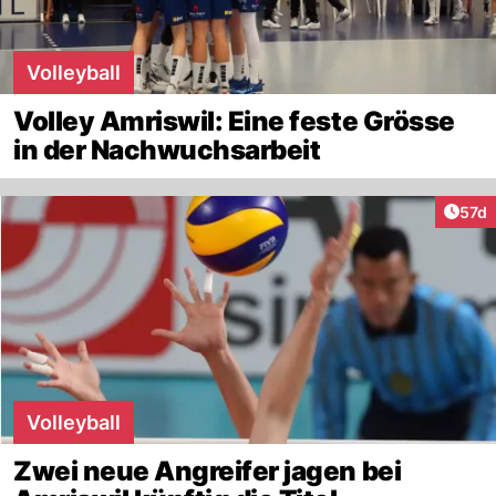
Volleyball
Volley Amriswil: Eine feste Grösse
in der Nachwuchsarbeit
Artik
57d
Volleyball
Zwei neue Angreifer jagen bei