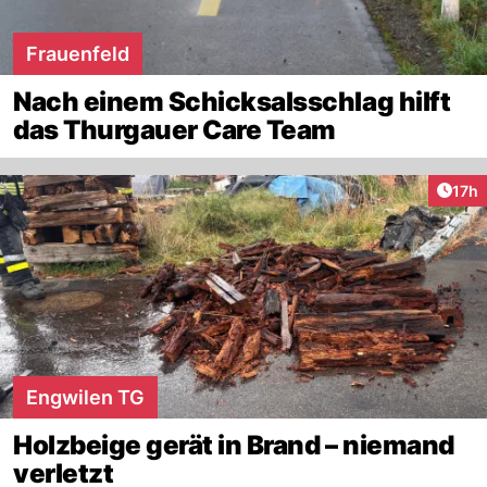
Frauenfeld
Nach einem Schicksalsschlag hilft
das Thurgauer Care Team
Artik
17h
Engwilen TG
Holzbeige gerät in Brand – niemand
verletzt