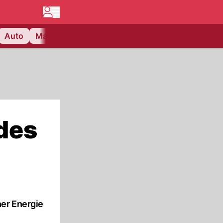
Auto
Matchcenter
Videos
Nau Plus
Lifestyle
des
er Energie