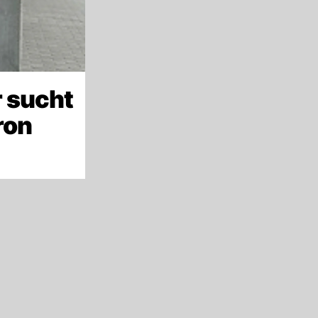
 sucht
ron