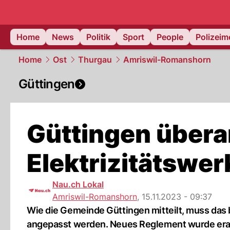
Home
News
Politik
Sport
People
Polizei
Home
Ost
Thurgau
Amriswil-Romanshorn
Güttingen
Güttingen übera
Elektrizitätswer
Nau.ch Lokal
Amriswil-Romanshorn
,
15.11.2023 - 09:37
Wie die Gemeinde Güttingen mitteilt, muss das
angepasst werden. Neues Reglement wurde erar