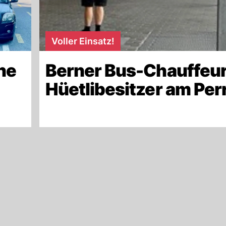
Voller Einsatz!
ne
Berner Bus-Chauffeur
Hüetlibesitzer am Per