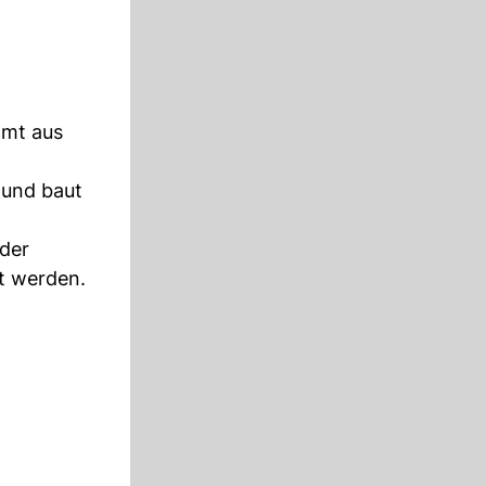
mmt aus
 und baut
der
t werden.