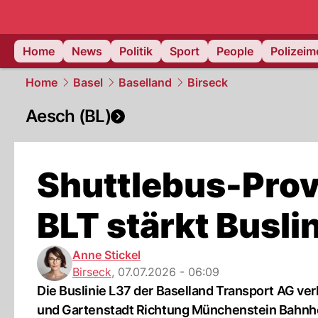
Home
News
Politik
Sport
People
Polizei
Home
Basel
Baselland
Birseck
Aesch (BL)
Shuttlebus-Prov
BLT stärkt Busli
Anne Stickel
Birseck
,
07.07.2026 - 06:09
Die Buslinie L37 der Baselland Transport AG ver
und Gartenstadt Richtung Münchenstein Bahnh