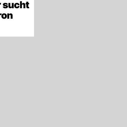
 sucht
ron