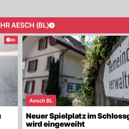
HR AESCH (BL)
Artikel veröffentlicht:
4h
Aesch BL
u
Neuer Spielplatz im Schloss
wird eingeweiht