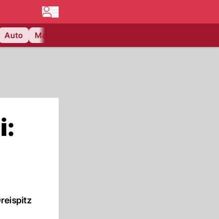
Auto
Matchcenter
Videos
Nau Plus
Lifestyle
i:
reispitz