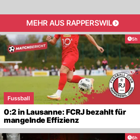
MEHR AUS RAPPERSWIL
Arti
5h
Fussball
0:2 in Lausanne: FCRJ bezahlt für
mangelnde Effizienz
Arti
6h