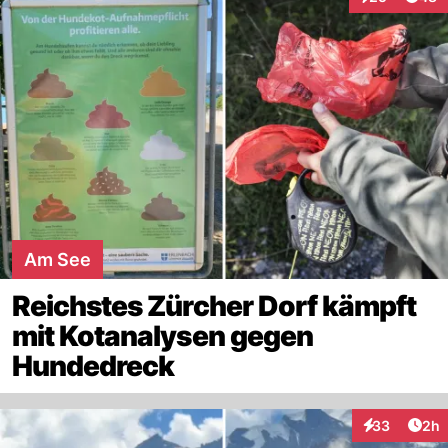
Interaktionen
Am See
Reichstes Zürcher Dorf kämpft
mit Kotanalysen gegen
Hundedreck
Arti
33
2h
Interaktionen