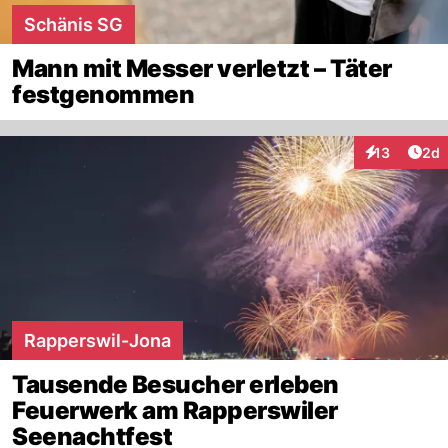
Schänis SG
Mann mit Messer verletzt – Täter
festgenommen
Arti
13
2d
Interaktione
Rapperswil-Jona
Tausende Besucher erleben
Feuerwerk am Rapperswiler
Seenachtfest