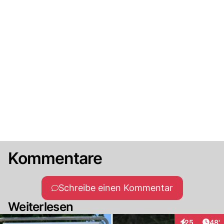
Kommentare
Schreibe einen Kommentar
Weiterlesen
Arti
25
48'