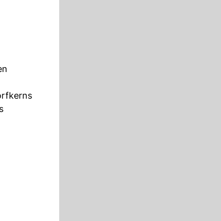
en
orfkerns
s