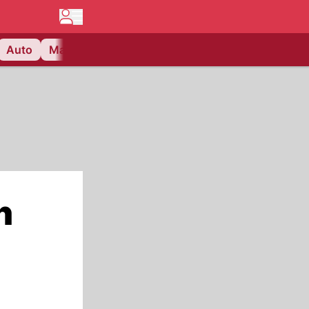
Auto
Matchcenter
Videos
Nau Plus
Lifestyle
n