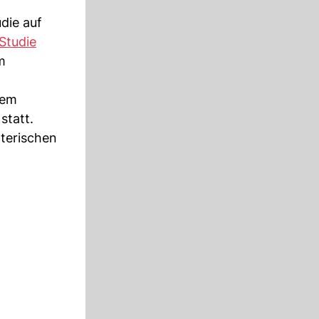
die auf
Studie
m
nem
statt.
lterischen