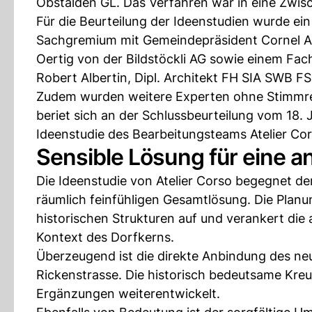
Obstalden GL. Das Verfahren war in eine Zwisc
Für die Beurteilung der Ideenstudien wurde e
Sachgremium mit Gemeindepräsident Cornel Aer
Oertig von der Bildstöckli AG sowie einem Fac
Robert Albertin, Dipl. Architekt FH SIA SWB F
Zudem wurden weitere Experten ohne Stimmre
beriet sich an der Schlussbeurteilung vom 18. 
Ideenstudie des Bearbeitungsteams Atelier Cors
Sensible Lösung für eine 
Die Ideenstudie von Atelier Corso begegnet de
räumlich feinfühligen Gesamtlösung. Die Plan
historischen Strukturen auf und verankert di
Kontext des Dorfkerns.
Überzeugend ist die direkte Anbindung des neue
Rickenstrasse. Die historisch bedeutsame Kreu
Ergänzungen weiterentwickelt.