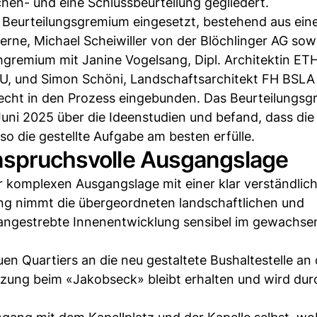
hen- und eine Schlussbeurteilung gegliedert.
in Beurteilungsgremium eingesetzt, bestehend aus ei
ne, Michael Scheiwiller von der Blöchlinger AG sowi
hgremium mit Janine Vogelsang, Dipl. Architektin ETH
SU, und Simon Schöni, Landschaftsarchitekt FH BSLA 
cht in den Prozess eingebunden. Das Beurteilungs
Juni 2025 über die Ideenstudien und befand, dass die
o die gestellte Aufgabe am besten erfülle.
anspruchsvolle Ausgangslage
r komplexen Ausgangslage mit einer klar verständlic
ung nimmt die übergeordneten landschaftlichen und
e angestrebte Innenentwicklung sensibel im gewachs
n Quartiers an die neu gestaltete Bushaltestelle an 
zung beim «Jakobseck» bleibt erhalten und wird durc