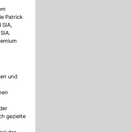
nem
e Patrick
 SIA,
SIA.
gremium
hen und
enen
der
h gezielte