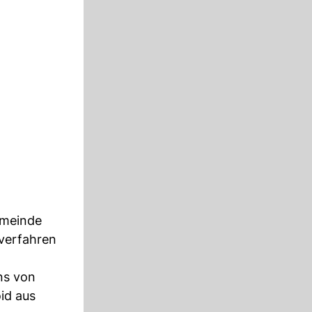
emeinde
sverfahren
ns von
id aus