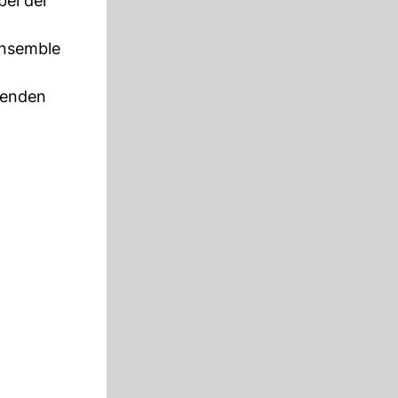
bei der
Ensemble
henden