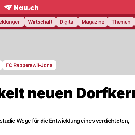
frontpage.
NAU.ch
meldungen
Wirtschaft
Digital
Magazine
Themen
FC Rapperswil-Jona
elt neuen Dorfker
tudie Wege für die Entwicklung eines verdichteten,