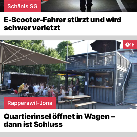
Schänis SG
E-Scooter-Fahrer stürzt und wird
schwer verletzt
Art
1h
Rapperswil-Jona
Quartierinsel öffnet in Wagen –
dann ist Schluss