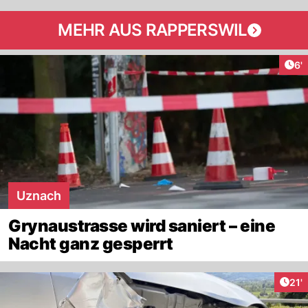
MEHR AUS RAPPERSWIL
Art
6'
Uznach
Grynaustrasse wird saniert – eine
Nacht ganz gesperrt
Arti
21'