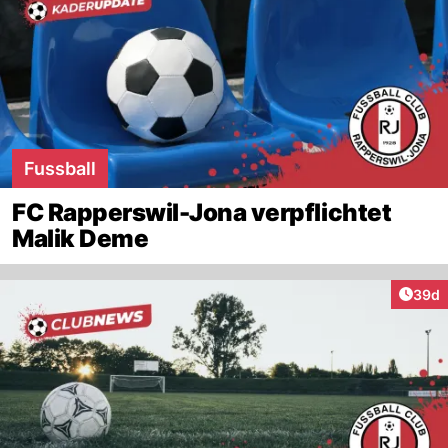
Fussball
FC Rapperswil-Jona verpflichtet
Malik Deme
Artik
39d