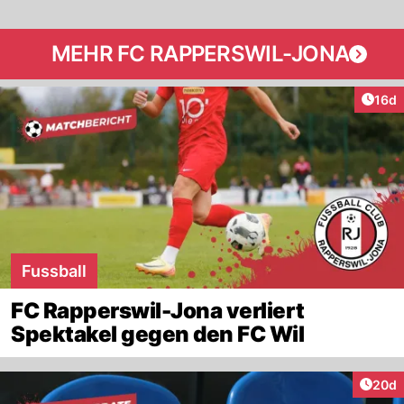
MEHR FC RAPPERSWIL-JONA
Artik
16d
Fussball
FC Rapperswil-Jona verliert
Spektakel gegen den FC Wil
Artik
20d