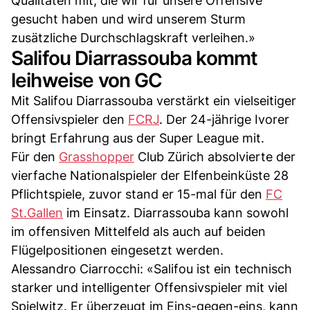
Qualitäten mit, die wir für unsere Offensive
gesucht haben und wird unserem Sturm
zusätzliche Durchschlagskraft verleihen.»
Salifou Diarrassouba kommt
leihweise von GC
Mit Salifou Diarrassouba verstärkt ein vielseitiger
Offensivspieler den
FCRJ
. Der 24-jährige Ivorer
bringt Erfahrung aus der Super League mit.
Für den
Grasshopper
Club Zürich absolvierte der
vierfache Nationalspieler der Elfenbeinküste 28
Pflichtspiele, zuvor stand er 15-mal für den
FC
St.Gallen
im Einsatz. Diarrassouba kann sowohl
im offensiven Mittelfeld als auch auf beiden
Flügelpositionen eingesetzt werden.
Alessandro Ciarrocchi: «Salifou ist ein technisch
starker und intelligenter Offensivspieler mit viel
Spielwitz. Er überzeugt im Eins-gegen-eins, kann