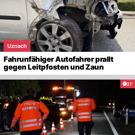
Uznach
Fahrunfähiger Autofahrer prallt
gegen Leitpfosten und Zaun
Arti
21'