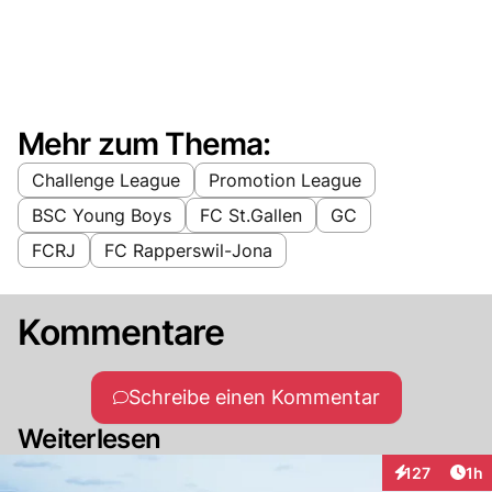
Mehr zum Thema:
Challenge League
Promotion League
BSC Young Boys
FC St.Gallen
GC
FCRJ
FC Rapperswil-Jona
Kommentare
Schreibe einen Kommentar
Weiterlesen
Art
127
1h
Interaktionen