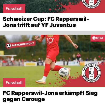
Fussball
Schweizer Cup: FC Rapperswil-
Jona trifft auf YF Juventus
Artike
107d
Fussball
FC Rapperswil-Jona erkämpft Sieg
gegen Carouge