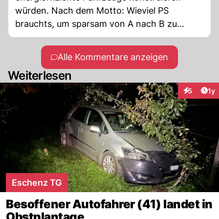
würden. Nach dem Motto: Wieviel PS
brauchts, um sparsam von A nach B zu
kommen? wir haben innerorts 20- 50 kmh,
auf Überlandstrassen 80 und Autobahnen
Alle Kommentare anzeigen
120. Die Physik erklärt ob 150 PS
Weiterlesen
genug,zuviel oder zuwenig ist.
Art
5
1y
Interaktion
Eschenz TG
Besoffener Autofahrer (41) landet in
Obstplantage