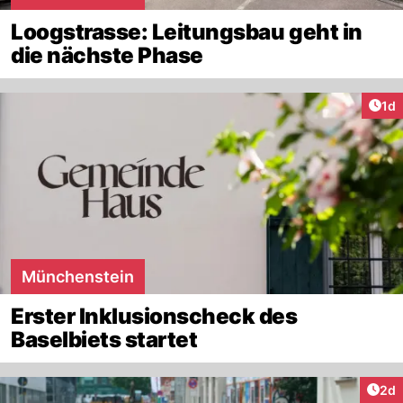
Loogstrasse: Leitungsbau geht in
die nächste Phase
Art
1d
Münchenstein
Erster Inklusionscheck des
Baselbiets startet
Arti
2d