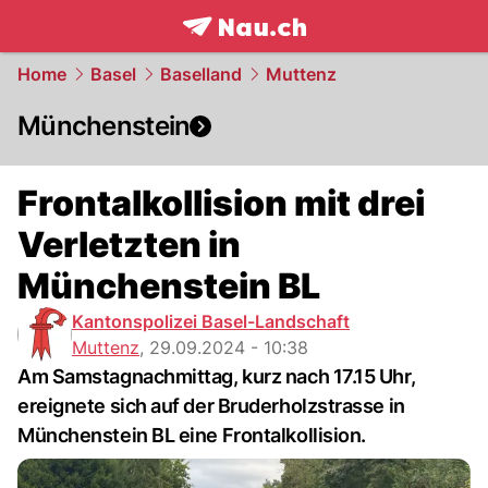
frontpage.
NAU.ch
Home
Basel
Baselland
Muttenz
Münchenstein
Frontalkollision mit drei
Verletzten in
Münchenstein BL
Kantonspolizei Basel-Landschaft
Muttenz
,
29.09.2024 - 10:38
Am Samstagnachmittag, kurz nach 17.15 Uhr,
ereignete sich auf der Bruderholzstrasse in
Münchenstein BL eine Frontalkollision.