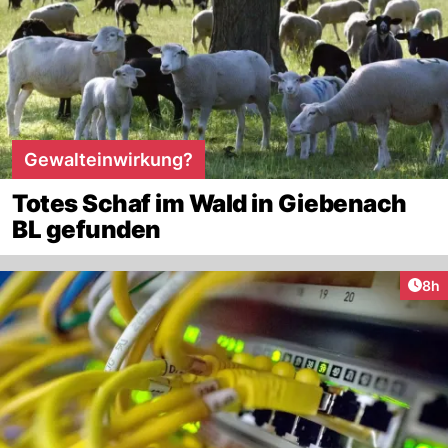
Gewalteinwirkung?
Totes Schaf im Wald in Giebenach
BL gefunden
Arti
8h