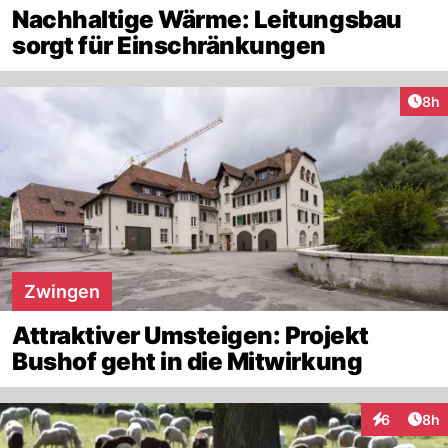
Nachhaltige Wärme: Leitungsbau
sorgt für Einschränkungen
Arti
8h
Zwingen
Attraktiver Umsteigen: Projekt
Bushof geht in die Mitwirkung
Arti
6
8h
Interaktion