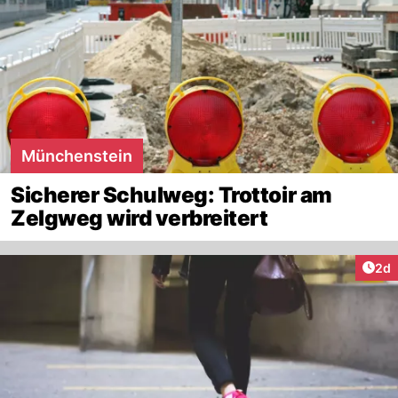
Münchenstein
Sicherer Schulweg: Trottoir am
Zelgweg wird verbreitert
Arti
2d