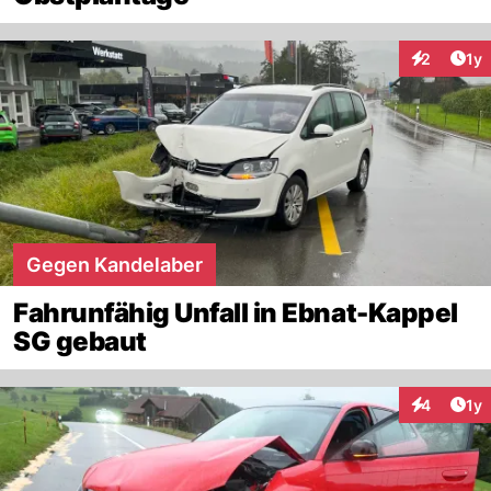
Art
2
1y
Interaktion
Gegen Kandelaber
Fahrunfähig Unfall in Ebnat-Kappel
SG gebaut
Art
4
1y
Interaktion