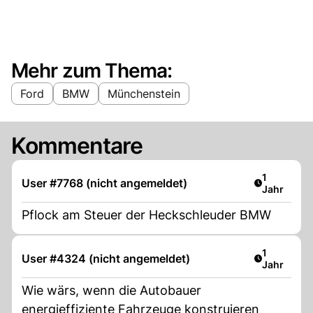
Mehr zum Thema:
Ford
BMW
Münchenstein
Kommentare
Artikel ver
1
User #7768 (nicht angemeldet)
Jahr
Pflock am Steuer der Heckschleuder BMW
Artikel ver
1
User #4324 (nicht angemeldet)
Jahr
Wie wärs, wenn die Autobauer
energieffiziente Fahrzeuge konstruieren