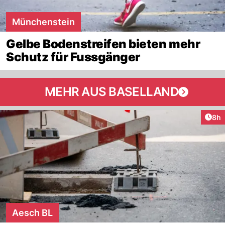
Münchenstein
Gelbe Bodenstreifen bieten mehr
Schutz für Fussgänger
MEHR AUS BASELLAND
Arti
8h
Aesch BL