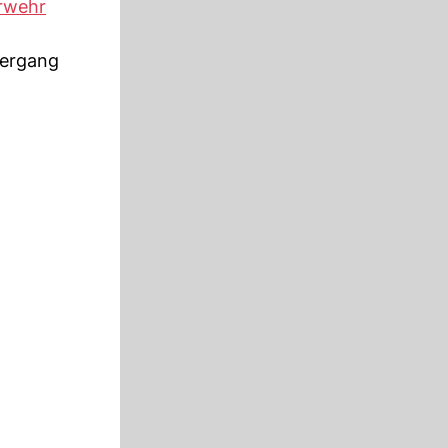
rwehr
hergang