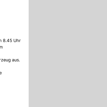
h 8.45 Uhr
um
rzeug aus.
e