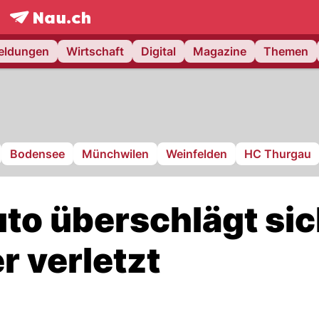
frontpage.
NAU.ch
meldungen
Wirtschaft
Digital
Magazine
Themen
Bodensee
Münchwilen
Weinfelden
HC Thurgau
uto überschlägt si
er verletzt