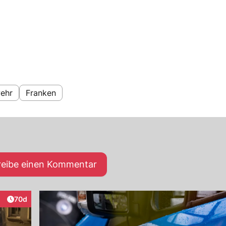
ehr
Franken
reibe einen Kommentar
Artikel veröffentlicht:
70d
eraktionen