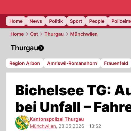
Home
News
Politik
Sport
People
Polizei
Home
Ost
Thurgau
Münchwilen
Thurgau
Region Arbon
Amriswil-Romanshorn
Frauenfeld
Bichelsee TG: A
bei Unfall – Fahr
Kantonspolizei Thurgau
Münchwilen
,
28.05.2026 - 13:52