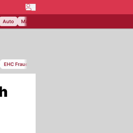
Auto
Matchcenter
Videos
Nau Plus
Lifestyle
EHC Frauenfeld
ch