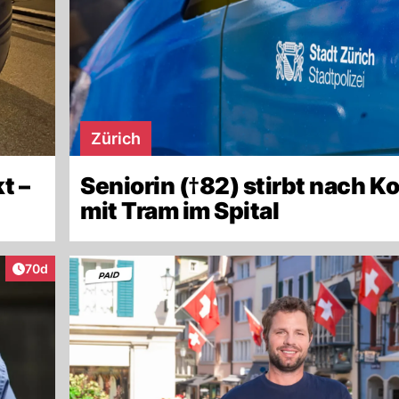
Zürich
t –
Seniorin (†82) stirbt nach Ko
mit Tram im Spital
Artikel veröffentlicht:
70d