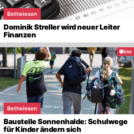
Bettwiesen
Dominik Streller wird neuer Leiter
Finanzen
Artik
64d
Bettwiesen
Baustelle Sonnenhalde: Schulwege
für Kinder ändern sich