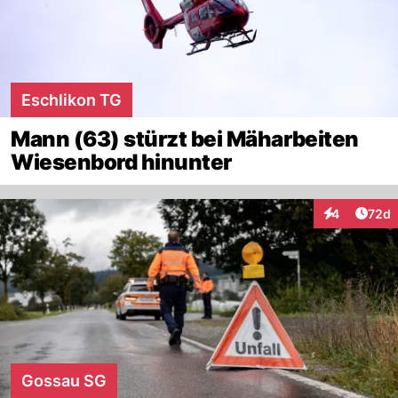
Eschlikon TG
Mann (63) stürzt bei Mäharbeiten
Wiesenbord hinunter
Artik
4
72d
Interaktionen
Gossau SG