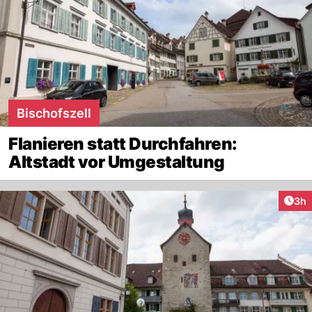
Bischofszell
Flanieren statt Durchfahren:
Altstadt vor Umgestaltung
Arti
3h