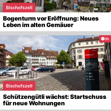
Bischofszell
Bogenturm vor Eröffnung: Neues
Leben im alten Gemäuer
Arti
3h
Bischofszell
Schützengütli wächst: Startschuss
für neue Wohnungen