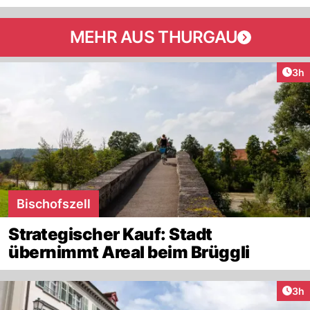
MEHR AUS THURGAU
Arti
3h
Bischofszell
Strategischer Kauf: Stadt
übernimmt Areal beim Brüggli
Arti
3h