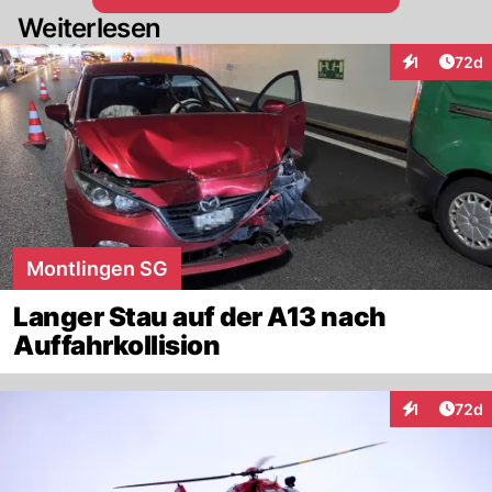
Weiterlesen
Artik
1
72d
Interaktione
Montlingen SG
Langer Stau auf der A13 nach
Auffahrkollision
Artik
1
72d
Interaktione