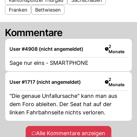
Franken
Bettwiesen
Kommentare
Artikel veröff
2
User #4908 (nicht angemeldet)
Monate
Sage nur eins - SMARTPHONE
Artikel veröff
2
User #1717 (nicht angemeldet)
Monate
"Die genaue Unfallursache" kann man aus
dem Foro ableiten. Der Seat hat auf der
linken Fahrbahnseite nichts verloren.
Alle Kommentare anzeigen