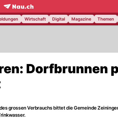
frontpage.
NAU.ch
meldungen
Wirtschaft
Digital
Magazine
Themen
en: Dorfbrunnen p
t
es grossen Verbrauchs bittet die Gemeinde Zeiningen
rinkwasser.