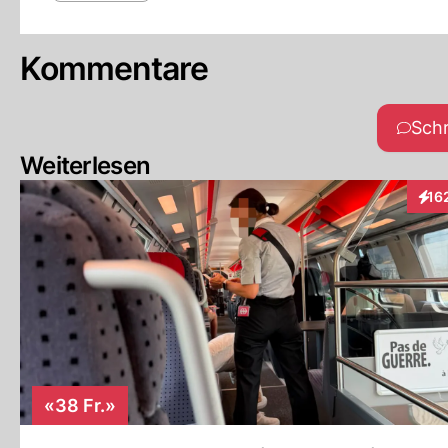
Kommentare
Sch
Weiterlesen
16
Inte
«38 Fr.»