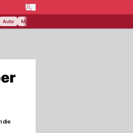
Auto
Matchcenter
Videos
Nau Plus
Lifestyle
er
 die