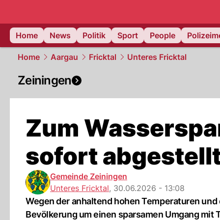
Home
News
Politik
Sport
People
Polizei
Home
Aargau
Fricktal
Unteres Fricktal
Zeiningen
Zum Wasserspar
sofort abgestell
Gemeinde Zeiningen
Unteres Fricktal
,
30.06.2026 - 13:08
Wegen der anhaltend hohen Temperaturen und d
Bevölkerung um einen sparsamen Umgang mit T