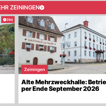
HR ZEININGEN
Artikel veröffentlicht:
39d
Zeiningen
Alte Mehrzweckhalle: Betri
per Ende September 2026