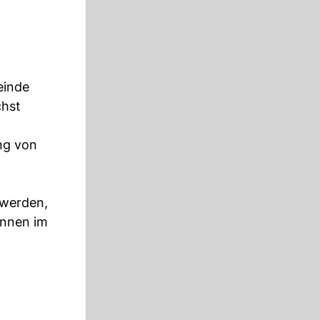
einde
chst
ng von
 werden,
unnen im