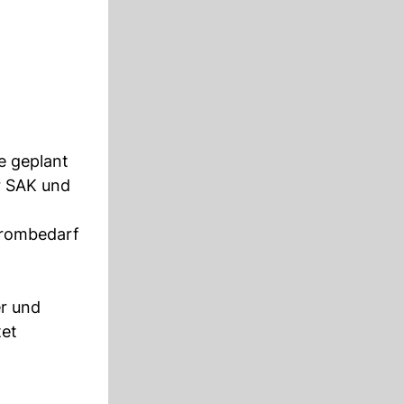
e geplant
r SAK und
trombedarf
er und
et