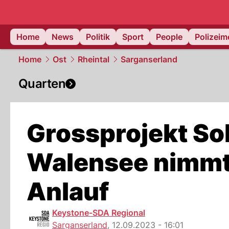
Home
News
Politik
Sport
People
Polizei
Home
Ost
Rheintal
Sarganserland
Quarten
Grossprojekt So
Walensee nimmt
Anlauf
Keystone-SDA Regional
Sarganserland
,
12.09.2023 - 16:01