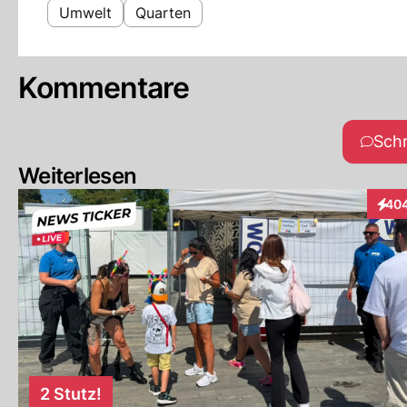
Umwelt
Quarten
Kommentare
Sch
Weiterlesen
40
Inter
2 Stutz!