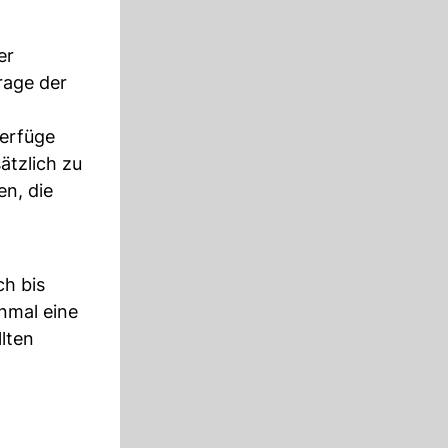
er
rage der
verfüge
ätzlich zu
n, die
ch bis
nmal eine
lten