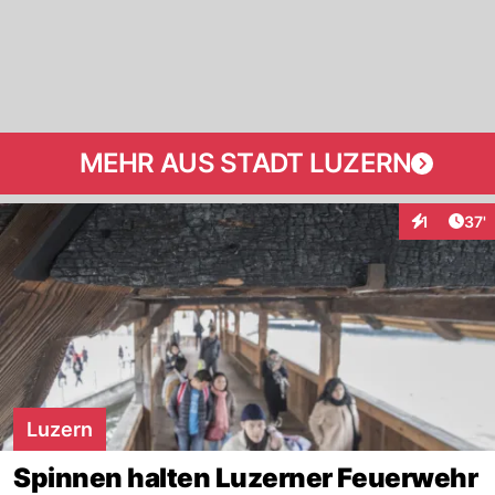
MEHR AUS STADT LUZERN
Arti
1
37'
Interaktion
Luzern
Spinnen halten Luzerner Feuerwehr