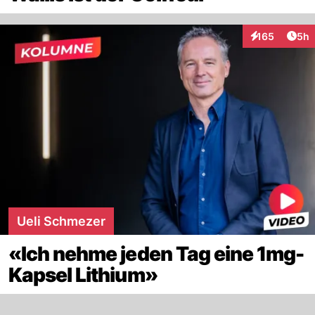
Arti
165
5h
Interaktionen
Ueli Schmezer
«Ich nehme jeden Tag eine 1mg-
Kapsel Lithium»