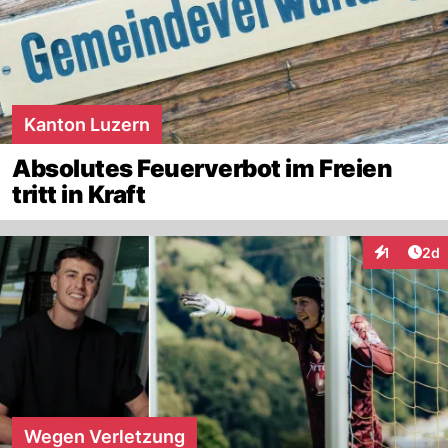
Kanton Luzern
Absolutes Feuerverbot im Freien
tritt in Kraft
Arti
1
2d
Interaktion
Wegen Verletzung