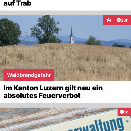
auf Trab
Artik
4
23h
Interaktionen
Waldbrandgefahr
Im Kanton Luzern gilt neu ein
absolutes Feuerverbot
Art
1d