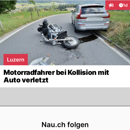
Art
8
1d
Interaktion
Luzern
Motorradfahrer bei Kollision mit
Auto verletzt
Footer
Nau.ch folgen