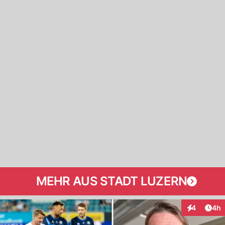
MEHR AUS STADT LUZERN
Arti
4
4h
Interaktion