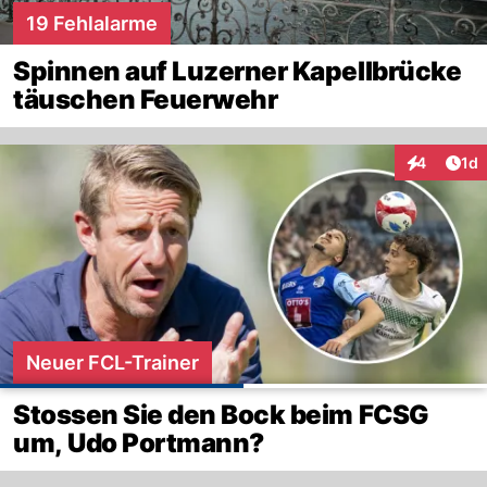
19 Fehlalarme
Spinnen auf Luzerner Kapellbrücke
täuschen Feuerwehr
Art
4
1d
Interaktion
Neuer FCL-Trainer
Stossen Sie den Bock beim FCSG
um, Udo Portmann?