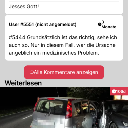
Jesses Gott!
Artikel veröff
3
User #5551 (nicht angemeldet)
Monate
#5444 Grundsätzlich ist das richtig, sehe ich
auch so. Nur in diesem Fall, war die Ursache
angeblich ein medizinisches Problem.
Alle Kommentare anzeigen
Weiterlesen
Artike
106d