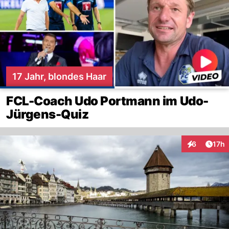
17 Jahr, blondes Haar
FCL-Coach Udo Portmann im Udo-
Jürgens-Quiz
Artik
6
17h
Interaktione