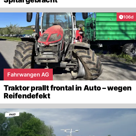
Artike
106d
Fahrwangen AG
Traktor prallt frontal in Auto – wegen
Reifendefekt