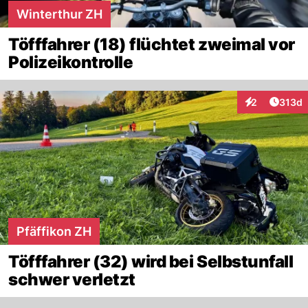
Winterthur ZH
Töfffahrer (18) flüchtet zweimal vor
Polizeikontrolle
Artike
2
313d
Interaktionen
Pfäffikon ZH
Töfffahrer (32) wird bei Selbstunfall
schwer verletzt