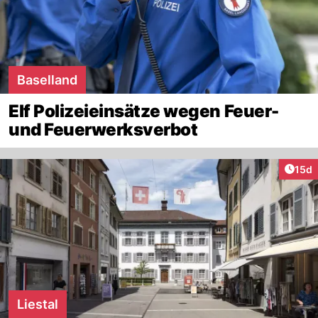
Baselland
Elf Polizeieinsätze wegen Feuer-
und Feuerwerksverbot
Artik
15d
Liestal