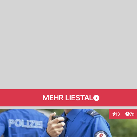
MEHR LIESTAL
Art
13
7d
Interaktione