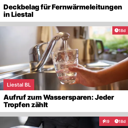
Deckbelag für Fernwärmeleitungen
in Liestal
Artik
18d
Liestal BL
Aufruf zum Wassersparen: Jeder
Tropfen zählt
Artik
19
18d
Interaktionen