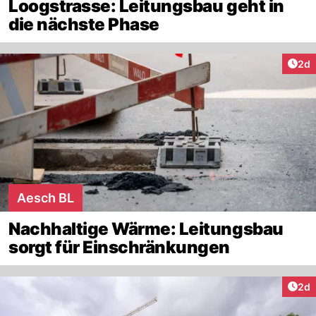
Loogstrasse: Leitungsbau geht in
die nächste Phase
Arti
2d
Aesch BL
Nachhaltige Wärme: Leitungsbau
sorgt für Einschränkungen
Arti
2d