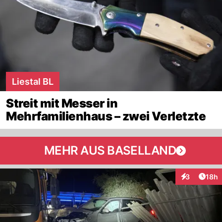
Liestal BL
Streit mit Messer in
Mehrfamilienhaus – zwei Verletzte
MEHR AUS BASELLAND
Artik
3
18h
Interaktione