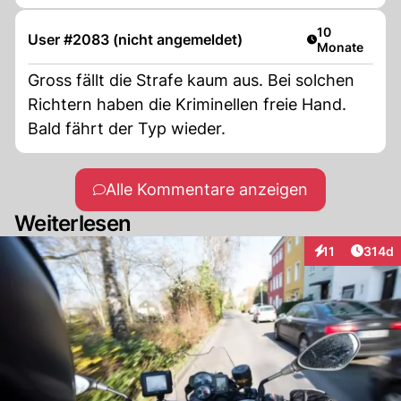
Artikel veröffe
10
User #2083 (nicht angemeldet)
Monate
Gross fällt die Strafe kaum aus. Bei solchen
Richtern haben die Kriminellen freie Hand.
Bald fährt der Typ wieder.
Alle Kommentare anzeigen
Weiterlesen
Artike
11
314d
Interaktionen