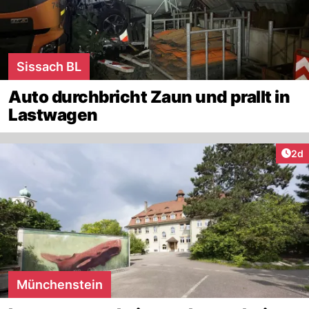
Sissach BL
Auto durchbricht Zaun und prallt in
Lastwagen
Arti
2d
Münchenstein