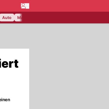
Auto
Matchcenter
Videos
Nau Plus
Lifestyle
iert
einen