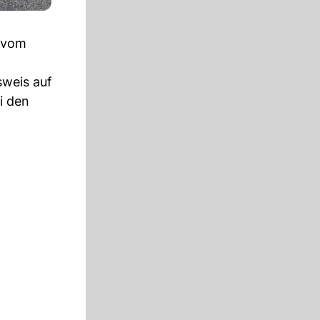
n vom
sweis auf
i den