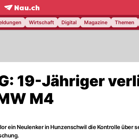
frontpage.
NAU.ch
meldungen
Wirtschaft
Digital
Magazine
Themen
: 19-Jähriger verl
 BMW M4
lor ein Neulenker in Hunzenschwil die Kontrolle über s
schung.