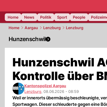
Home
News
Politik
Sport
People
Polizei
Home
Aargau
Lenzburg
Lenzburg
Hunzenschwil
Hunzenschwil AG
Kontrolle über
Kantonspolizei Aargau
Lenzburg
,
08.06.2026 - 08:59
Weil er innerorts übermässig beschleunigte, ver
Sportwagen. Dieser schleuderte gegen eine Bö