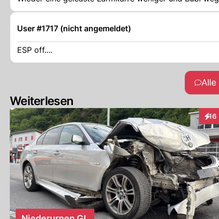
User #1717 (nicht angemeldet)
ESP off....
All
Weiterlesen
16
Inte
Niederurnen GL