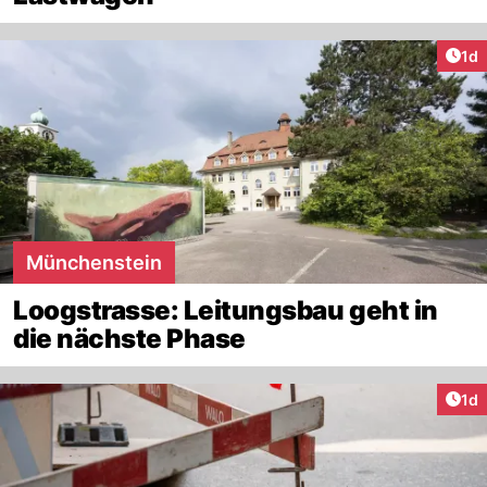
Art
1d
Münchenstein
Loogstrasse: Leitungsbau geht in
die nächste Phase
Art
1d