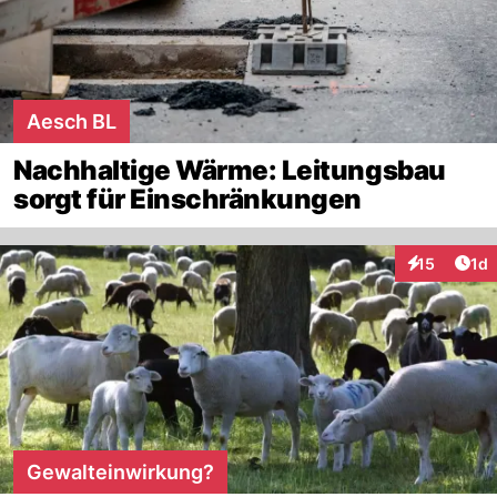
Aesch BL
Nachhaltige Wärme: Leitungsbau
sorgt für Einschränkungen
Art
15
1d
Interaktione
Gewalteinwirkung?