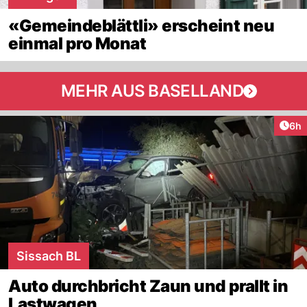
«Gemeindeblättli» erscheint neu
einmal pro Monat
MEHR AUS BASELLAND
Arti
6h
Sissach BL
Auto durchbricht Zaun und prallt in
Lastwagen