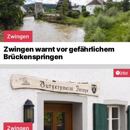
Zwingen
Zwingen warnt vor gefährlichem
Brückenspringen
Artik
26d
Zwingen