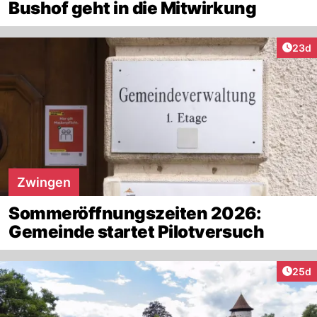
Bushof geht in die Mitwirkung
Artik
23d
Zwingen
Sommeröffnungszeiten 2026:
Gemeinde startet Pilotversuch
Artik
25d