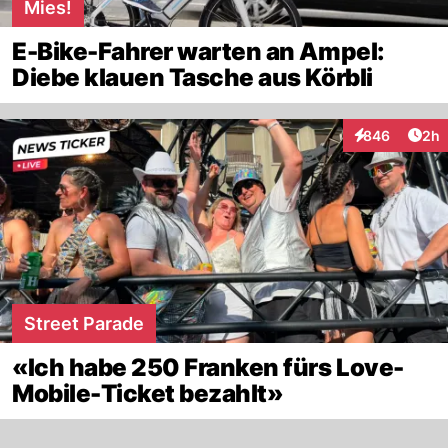
Mies!
E-Bike-Fahrer warten an Ampel:
Diebe klauen Tasche aus Körbli
Arti
846
2h
Interaktionen
Street Parade
«Ich habe 250 Franken fürs Love-
Mobile-Ticket bezahlt»