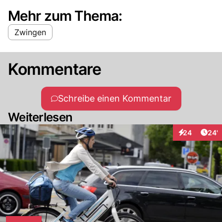
Mehr zum Thema:
Zwingen
Kommentare
Schreibe einen Kommentar
Weiterlesen
Arti
24
24'
Interaktionen