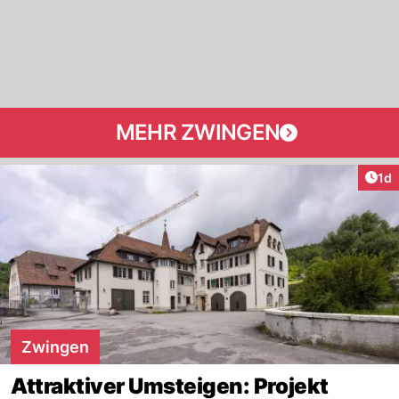
MEHR ZWINGEN
Art
1d
Zwingen
Attraktiver Umsteigen: Projekt