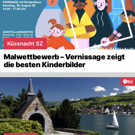
Küssnacht SZ
Malwettbewerb – Vernissage zeigt
die besten Kinderbilder
Arti
8d