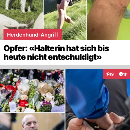
Herdenhund-Angriff
Opfer: «Halterin hat sich bis
heute nicht entschuldigt»
Art
49
1h
Interaktione