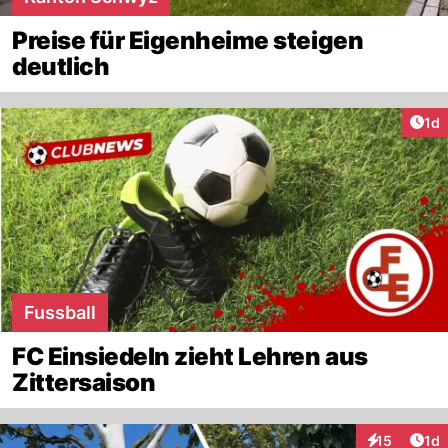
Preise für Eigenheime steigen
deutlich
Art
1d
Fussball
FC Einsiedeln zieht Lehren aus
Zittersaison
Art
15
1d
Interaktione