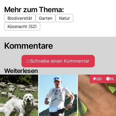
Mehr zum Thema:
Biodiversität
Garten
Natur
Küssnacht (SZ)
Kommentare
Schreibe einen Kommentar
Weiterlesen
Art
120
1h
Interaktionen