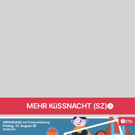
MEHR KüSSNACHT (SZ)
Artik
21h