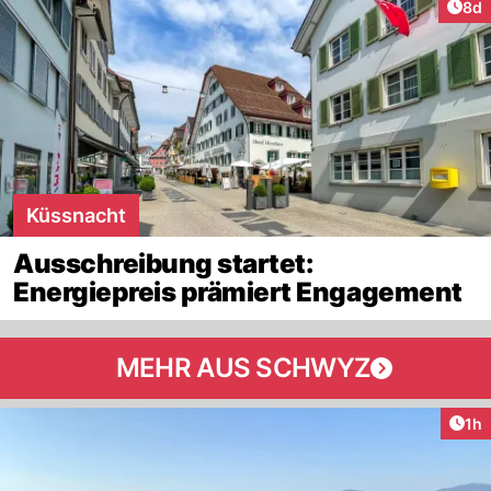
Arti
8d
Küssnacht
Ausschreibung startet:
Energiepreis prämiert Engagement
MEHR AUS SCHWYZ
Art
1h