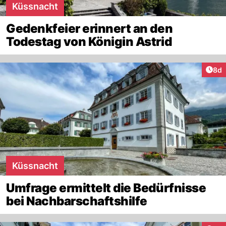
Küssnacht
Gedenkfeier erinnert an den
Todestag von Königin Astrid
Arti
8d
Küssnacht
Umfrage ermittelt die Bedürfnisse
bei Nachbarschaftshilfe