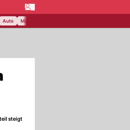
Auto
Matchcenter
Videos
Nau Plus
Lifestyle
n
il steigt