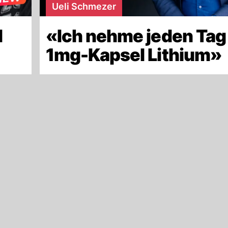
Ueli Schmezer
d
«Ich nehme jeden Tag
»
1mg-Kapsel Lithium»