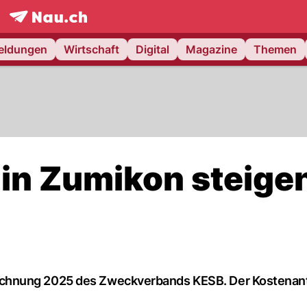
frontpage.
NAU.ch
meldungen
Wirtschaft
Digital
Magazine
Themen
 in Zumikon steige
chnung 2025 des Zweckverbands KESB. Der Kostenante