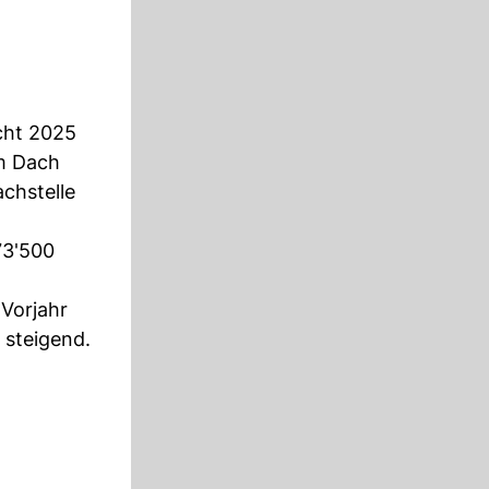
cht 2025
m Dach
chstelle
73'500
Vorjahr
 steigend.