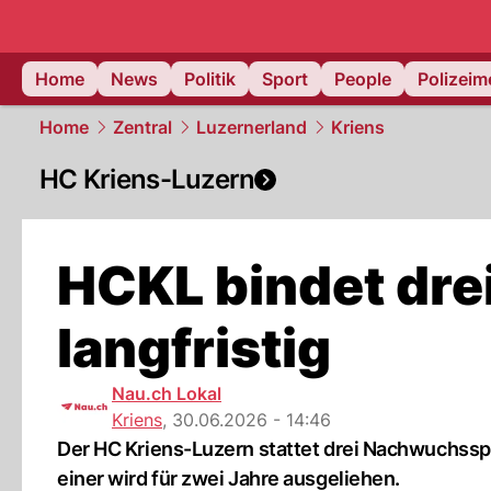
Home
News
Politik
Sport
People
Polizei
Home
Zentral
Luzernerland
Kriens
HC Kriens-Luzern
HCKL bindet dre
langfristig
Nau.ch Lokal
Kriens
,
30.06.2026 - 14:46
Der HC Kriens-Luzern stattet drei Nachwuchsspi
einer wird für zwei Jahre ausgeliehen.