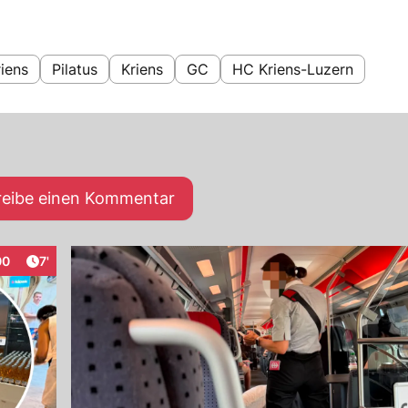
iens
Pilatus
Kriens
GC
HC Kriens-Luzern
reibe einen Kommentar
Artikel veröffentlicht:
00
7'
eraktionen