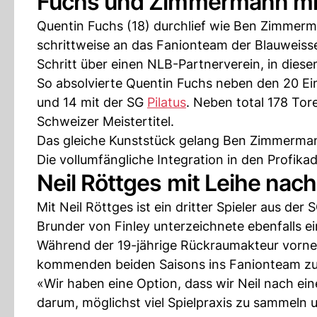
Fuchs und Zimmermann mit
Quentin Fuchs (18) durchlief wie Ben Zimmerm
schrittweise an das Fanionteam der Blauweisse
Schritt über einen NLB-Partnerverein, in dies
So absolvierte Quentin Fuchs neben den 20 Ei
und 14 mit der SG
Pilatus
. Neben total 178 Tor
Schweizer Meistertitel.
Das gleiche Kunststück gelang Ben Zimmermann
Die vollumfängliche Integration in den Profika
Neil Röttges mit Leihe nach
Mit Neil Röttges ist ein dritter Spieler aus der 
Brunder von Finley unterzeichnete ebenfalls ei
Während der 19-jährige Rückraumakteur vorneh
kommenden beiden Saisons ins Fanionteam z
«Wir haben eine Option, dass wir Neil nach ei
darum, möglichst viel Spielpraxis zu sammeln 