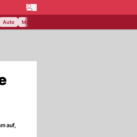
Auto
Matchcenter
Videos
Nau Plus
Lifestyle
e
am auf,