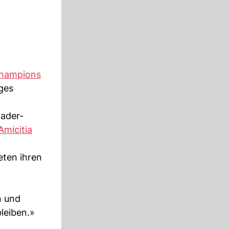
hampions
ges
Kader-
Amicitia
eten ihren
n und
bleiben.»