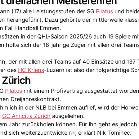
 dreifachen Meisterehren
ann (17) alle Leistungsstufen der SG
Pilatus
und beid
n herangeführt. Dazu gehörte der mittlerweile klass
em Fall Handball Emmen.
nsätzen in der QHL-Saison 2025/26 auch 19 Spiele 
en holte sich der 18-jährige Zuger mit allen drei Team
, der mit allen drei Teams auf 40 Einsätze und 137 
der des
HC Kriens
-Luzern ist also der folgerichtige Sch
 Zürich
SG
Pilatus
mit einem Profivertrag ausgestattet worden
nen Dreijahreskontrakt.
mlich in der NLB bei Emmen auflief, wird der Horwer
u
GC Amicitia Zürich
ausgeliehen.
nem Jahr zurückholen können. Für ihn geht es jedoch
und sich weiterzuentwickeln», erklärt Nik Tominec.