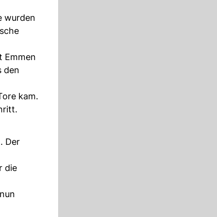
e wurden
ische
mit Emmen
s den
Tore kam.
ritt.
. Der
 die
 nun