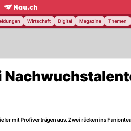
frontpage.
NAU.ch
meldungen
Wirtschaft
Digital
Magazine
Themen
i Nachwuchstalent
eler mit Profiverträgen aus. Zwei rücken ins Fanionte