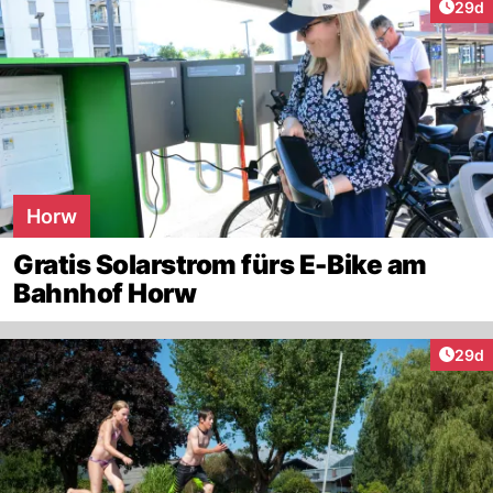
Artik
29d
Horw
Gratis Solarstrom fürs E-Bike am
Bahnhof Horw
Artik
29d