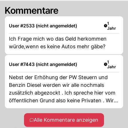
Kommentare
Artikel ver
1
User #2533 (nicht angemeldet)
Jahr
Ich Frage mich wo das Geld herkommen
würde,wenn es keine Autos mehr gäbe?
Artikel ver
1
User #7443 (nicht angemeldet)
Jahr
Nebst der Erhöhung der PW Steuern und
Benzin Diesel werden wir alle nochmals
zusätzlich abgezockt . Ich spreche hier vom
öffentlichen Grund also keine Privaten . Wir
bezahlen mit all diesen Steuern schon
Abgaben für das Autofahren .
Alle Kommentare anzeigen