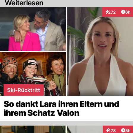
Weiterlesen
Arti
272
6h
Interaktionen
Ski-Rücktritt
So dankt Lara ihren Eltern und
ihrem Schatz Valon
Arti
178
5h
Interaktionen