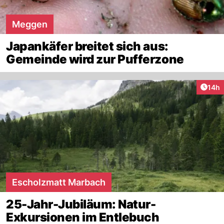
Meggen
Japankäfer breitet sich aus:
Gemeinde wird zur Pufferzone
Artik
14h
Escholzmatt Marbach
25-Jahr-Jubiläum: Natur-
Exkursionen im Entlebuch