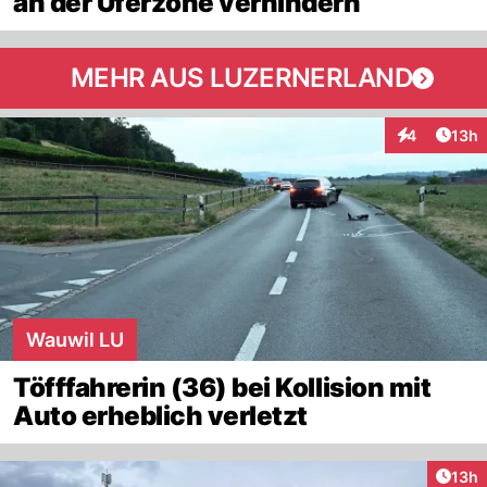
an der Uferzone verhindern
MEHR AUS LUZERNERLAND
Artik
4
13h
Interaktione
Wauwil LU
Töfffahrerin (36) bei Kollision mit
Auto erheblich verletzt
Artik
13h