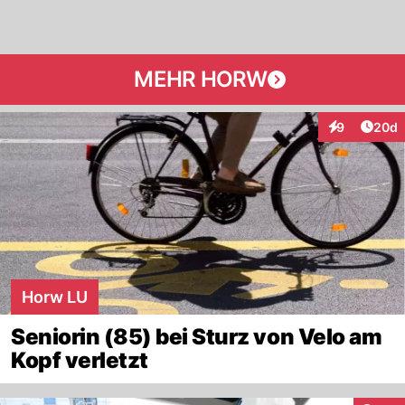
MEHR HORW
Artik
9
20d
Interaktionen
Horw LU
Seniorin (85) bei Sturz von Velo am
Kopf verletzt