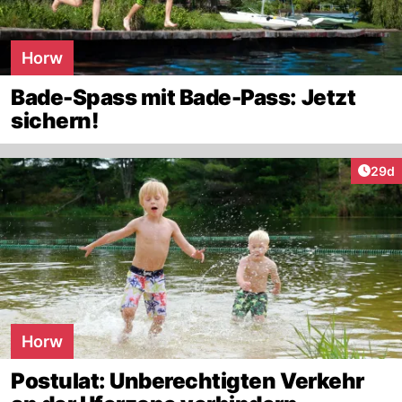
Horw
Bade-Spass mit Bade-Pass: Jetzt
sichern!
Artik
29d
Horw
Postulat: Unberechtigten Verkehr