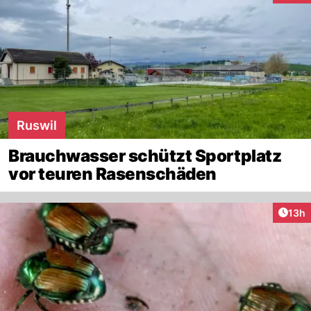
Ruswil
Brauchwasser schützt Sportplatz
vor teuren Rasenschäden
Artik
13h