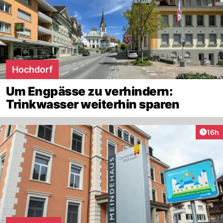
Hochdorf
Um Engpässe zu verhindern:
Trinkwasser weiterhin sparen
Artik
16h