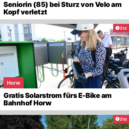
Seniorin (85) bei Sturz von Velo am
Kopf verletzt
Artik
31d
Horw
Gratis Solarstrom fürs E-Bike am
Bahnhof Horw
Artik
31d