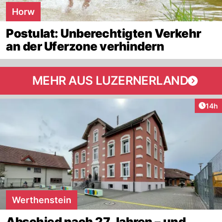
Horw
Postulat: Unberechtigten Verkehr
an der Uferzone verhindern
MEHR AUS LUZERNERLAND
Artik
14h
Werthenstein
Abschied nach 27 Jahren – und