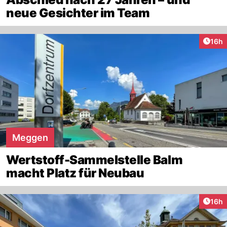
neue Gesichter im Team
Artik
16h
Meggen
Wertstoff-Sammelstelle Balm
macht Platz für Neubau
Artik
16h