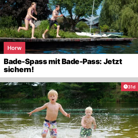
Horw
Bade-Spass mit Bade-Pass: Jetzt
sichern!
Artik
31d