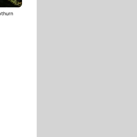
othurn