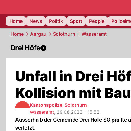
Home
News
Politik
Sport
People
Polizei
Home
Aargau
Solothurn
Wasseramt
Drei Höfe
Unfall in Drei Hö
Kollision mit Ba
Kantonspolizei Solothurn
Wasseramt
,
29.08.2023 - 15:52
Ausserhalb der Gemeinde Drei Höfe SO prallte 
verletzt.