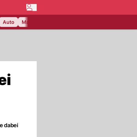
Auto
Matchcenter
Videos
Nau Plus
Lifestyle
ei
e dabei