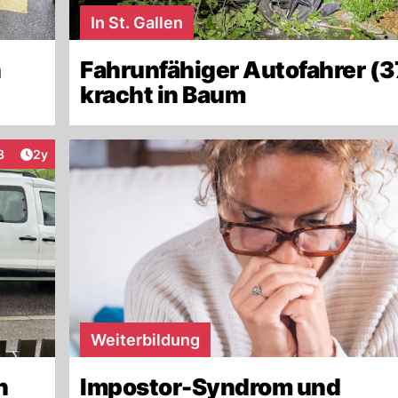
In St. Gallen
n
Fahrunfähiger Autofahrer (3
kracht in Baum
Artikel veröffentlicht:
3
2y
teraktionen
Weiterbildung
n
Impostor-Syndrom und