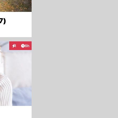
7)
Artikel veröffentlicht:
1
6h
Interaktionen