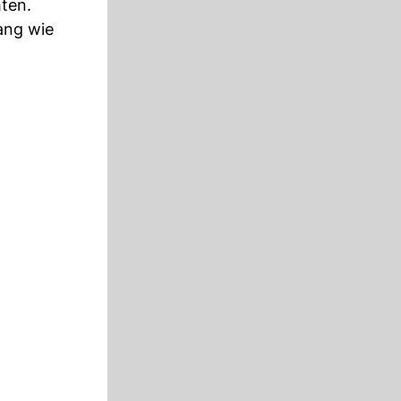
hten.
ang wie