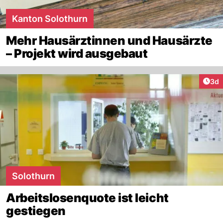
Kanton Solothurn
Mehr Hausärztinnen und Hausärzte
– Projekt wird ausgebaut
Arti
3d
Solothurn
Arbeitslosenquote ist leicht
gestiegen