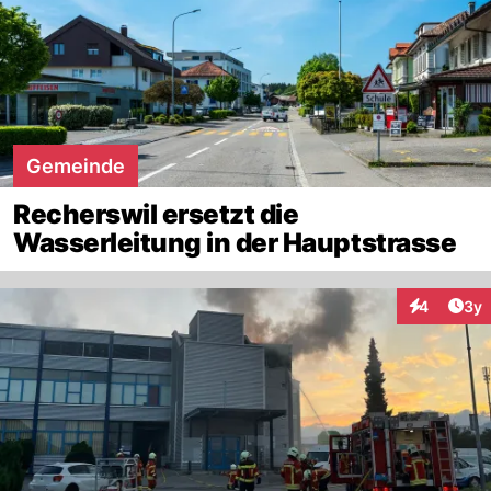
Gemeinde
Recherswil ersetzt die
Wasserleitung in der Hauptstrasse
Arti
4
3y
Interaktion