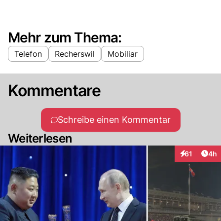
Mehr zum Thema:
Telefon
Recherswil
Mobiliar
Kommentare
Schreibe einen Kommentar
Weiterlesen
Arti
61
4h
Interaktione