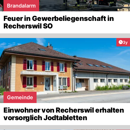
Brandalarm
Feuer in Gewerbeliegenschaft in
Recherswil SO
Arti
3y
Gemeinde
Einwohner von Recherswil erhalten
vorsorglich Jodtabletten