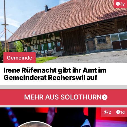
Arti
3y
Gemeinde
Irene Rüfenacht gibt ihr Amt im
Gemeinderat Recherswil auf
MEHR AUS SOLOTHURN
Art
72
1d
Interaktione