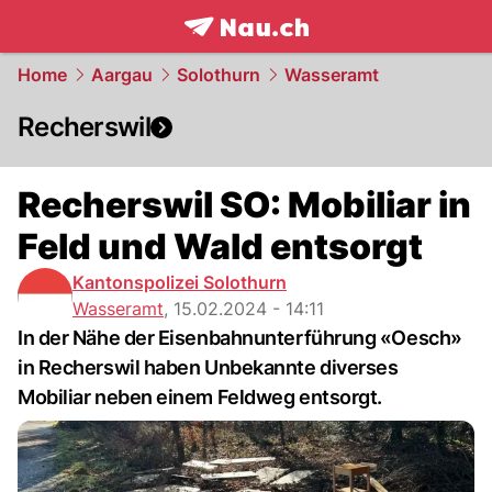
frontpage.
NAU.ch
Home
Aargau
Solothurn
Wasseramt
Recherswil
Recherswil SO: Mobiliar in
Feld und Wald entsorgt
Kantonspolizei Solothurn
Wasseramt
,
15.02.2024 - 14:11
In der Nähe der Eisenbahnunterführung «Oesch»
in Recherswil haben Unbekannte diverses
Mobiliar neben einem Feldweg entsorgt.