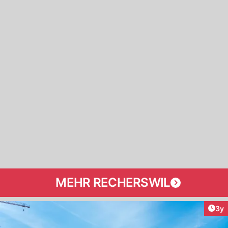
MEHR RECHERSWIL
Arti
3y