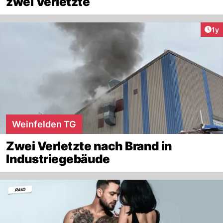
zwei Verletzte
Art
1y
Weinfelden TG
Zwei Verletzte nach Brand in
Industriegebäude