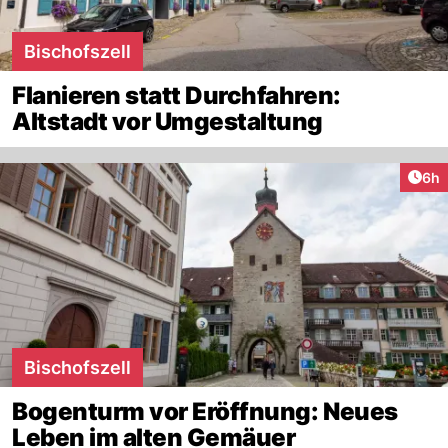
Bischofszell
Flanieren statt Durchfahren:
Altstadt vor Umgestaltung
Arti
6h
Bischofszell
Bogenturm vor Eröffnung: Neues
Leben im alten Gemäuer