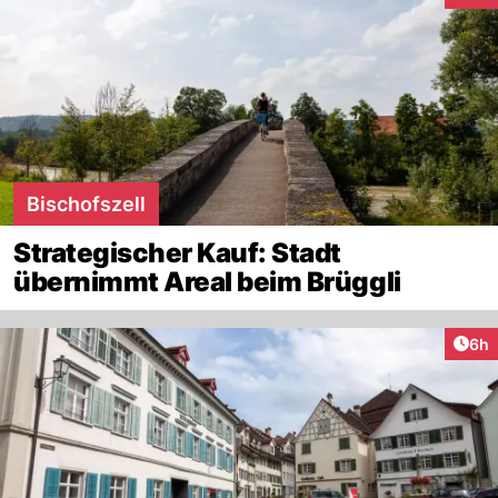
Bischofszell
Strategischer Kauf: Stadt
übernimmt Areal beim Brüggli
Arti
6h