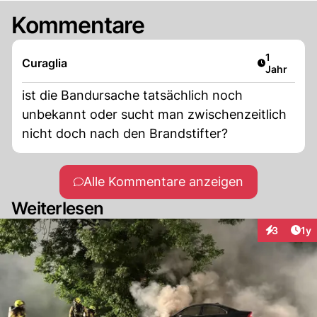
Kommentare
Artikel ver
1
Curaglia
Jahr
ist die Bandursache tatsächlich noch
unbekannt oder sucht man zwischenzeitlich
nicht doch nach den Brandstifter?
Alle Kommentare anzeigen
Weiterlesen
Art
3
1y
Interaktion