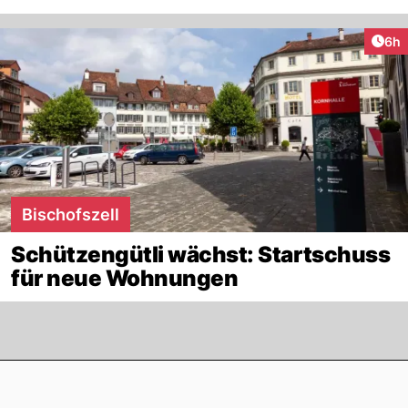
Arti
6h
Bischofszell
Schützengütli wächst: Startschuss
für neue Wohnungen
Footer