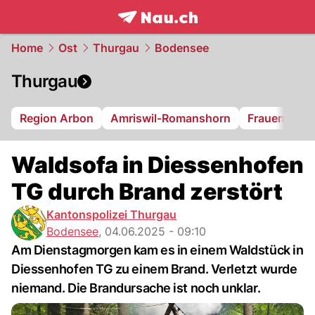
frontpage.
NAU.ch
Home
Ost
Thurgau
Bodensee
Thurgau
Region Arbon
Amriswil-Romanshorn
Frauenfeld
Waldsofa in Diessenhofen
TG durch Brand zerstört
Kantonspolizei Thurgau
Bodensee
,
04.06.2025 - 09:10
Am Dienstagmorgen kam es in einem Waldstück in
Diessenhofen TG zu einem Brand. Verletzt wurde
niemand. Die Brandursache ist noch unklar.