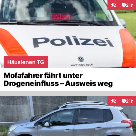
Artik
2
21h
Interaktione
Häuslenen TG
Mofafahrer fährt unter
Drogeneinfluss – Ausweis weg
Artik
2
21h
Interaktione