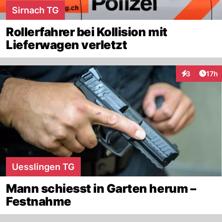
Sirnach TG
Rollerfahrer bei Kollision mit
Lieferwagen verletzt
Artik
3
17h
Interaktione
Uesslingen TG
Mann schiesst in Garten herum –
Festnahme