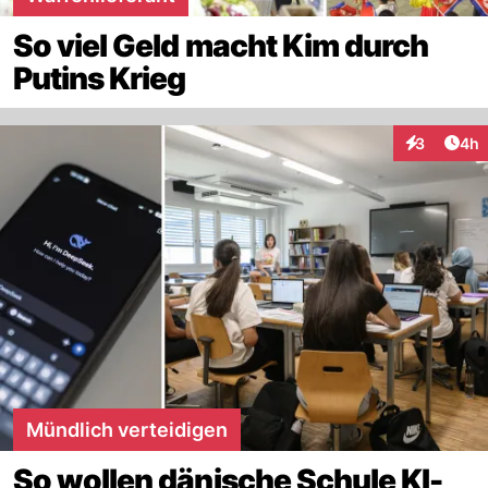
So viel Geld macht Kim durch
Putins Krieg
Arti
3
4h
Interaktion
Mündlich verteidigen
So wollen dänische Schule KI-