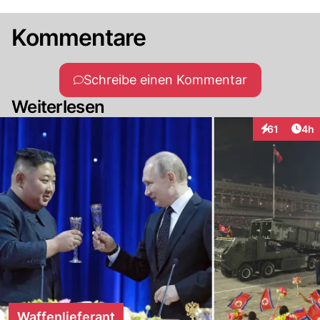
Kommentare
Schreibe einen Kommentar
Weiterlesen
Arti
61
4h
Interaktione
Waffenlieferant