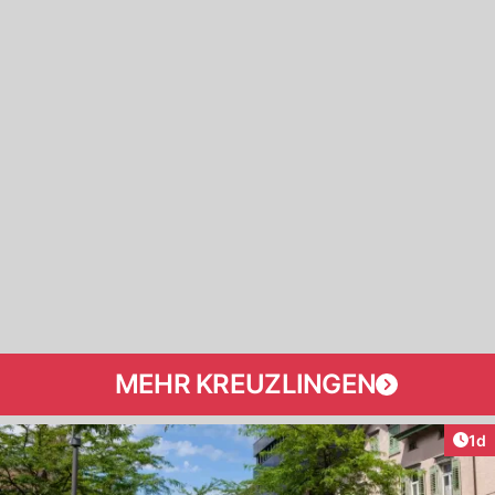
MEHR KREUZLINGEN
Art
1d