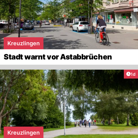
Kreuzlingen
Stadt warnt vor Astabbrüchen
Art
1d
Kreuzlingen