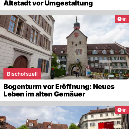
Altstadt vor Umgestaltung
Arti
4h
Bischofszell
Bogenturm vor Eröffnung: Neues
Leben im alten Gemäuer
Arti
4h