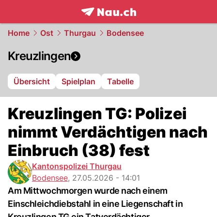
frontpage.
NAU.ch
Home
Ost
Thurgau
Bodensee
Kreuzlingen
Übersicht
Spielplan
Tabelle
Kreuzlingen TG: Polizei
nimmt Verdächtigen nach
Einbruch (38) fest
Kantonspolizei Thurgau
Bodensee
,
27.05.2026 - 14:01
Am Mittwochmorgen wurde nach einem
Einschleichdiebstahl in eine Liegenschaft in
Kreuzlingen TG ein Tatverdächtiger