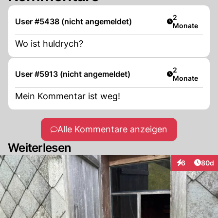
Artikel veröff
2
User #5438 (nicht angemeldet)
Monate
Wo ist huldrych?
Artikel veröff
2
User #5913 (nicht angemeldet)
Monate
Mein Kommentar ist weg!
Alle Kommentare anzeigen
Weiterlesen
Artik
6
80d
Interaktionen