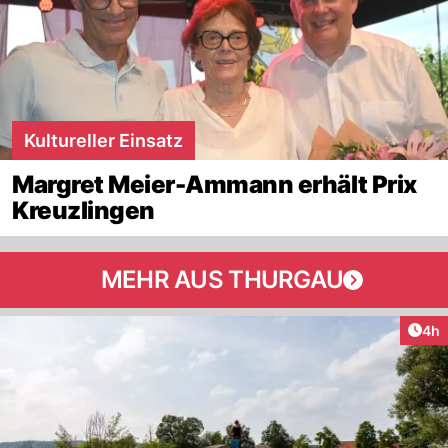
Kultureller Einsatz
Margret Meier-Ammann erhält Prix
Kreuzlingen
MEHR AUS THURGAU
Arti
4h