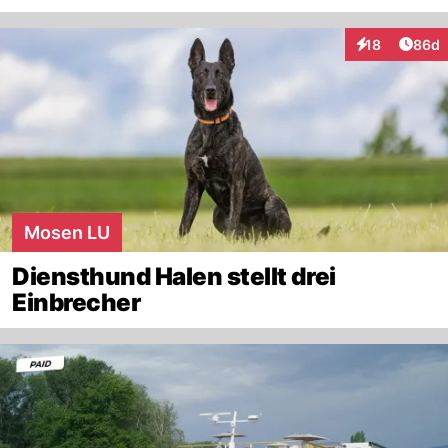
Artik
18
86d
Interaktionen
Mosen LU
Diensthund Halen stellt drei
Einbrecher