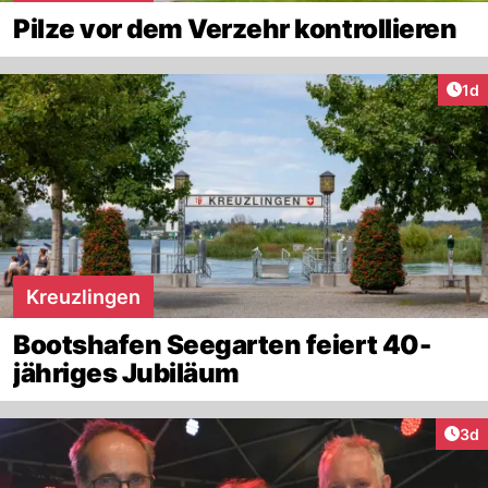
Pilze vor dem Verzehr kontrollieren
Art
1d
Kreuzlingen
Bootshafen Seegarten feiert 40-
jähriges Jubiläum
Arti
3d