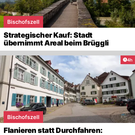
Bischofszell
Strategischer Kauf: Stadt
übernimmt Areal beim Brüggli
Arti
4h
Bischofszell
Flanieren statt Durchfahren: